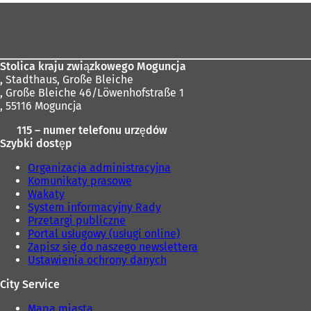
Obszar
stóp
Stolica kraju związkowego Moguncja
,
Stadthaus, Große Bleiche
, Große Bleiche 46/Löwenhofstraße 1
, 55116 Moguncja
115 – numer telefonu urzędów
Szybki dostęp
Organizacja administracyjna
Komunikaty prasowe
Wakaty
System informacyjny Rady
Przetargi publiczne
Portal usługowy (usługi online)
Zapisz się do naszego newslettera
Ustawienia ochrony danych
City Service
Mapa miasta