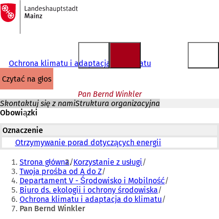
Do
strony
Przejdź do treści
głównej
Ochrona klimatu i adaptacja do klimatu
czytać na głos
Pan Bernd Winkler
Skontaktuj się z nami
Struktura organizacyjna
Obowiązki
Oznaczenie
Otrzymywanie porad dotyczących energii
Jesteś
Strona główna
Korzystanie z usługi
tutaj:
Twoja prośba od A do Z
Departament V - Środowisko i Mobilność
Biuro ds. ekologii i ochrony środowiska
Ochrona klimatu i adaptacja do klimatu
Pan Bernd Winkler