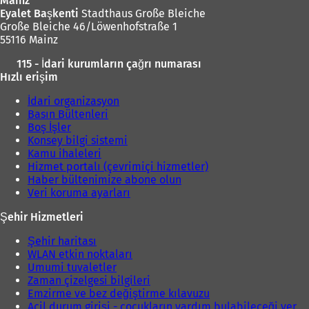
Mainz
Eyalet Başkenti
Stadthaus Große Bleiche
Große Bleiche 46/Löwenhofstraße 1
55116 Mainz
115 - İdari kurumların çağrı numarası
Hızlı erişim
İdari organizasyon
Basın Bültenleri
Boş İşler
Konsey bilgi sistemi
Kamu ihaleleri
Hizmet portalı (çevrimiçi hizmetler)
Haber bültenimize abone olun
Veri koruma ayarları
Şehir Hizmetleri
Şehir haritası
WLAN etkin noktaları
Umumi tuvaletler
Zaman çizelgesi bilgileri
Emzirme ve bez değiştirme kılavuzu
Acil durum girişi - çocukların yardım bulabileceği yer