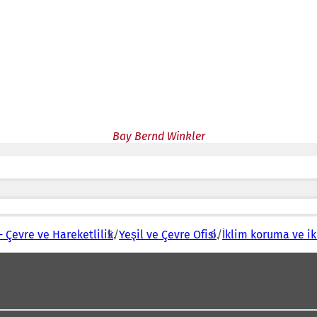
Bay Bernd Winkler
 Çevre ve Hareketlilik
Yeşil ve Çevre Ofisi
İklim koruma ve i