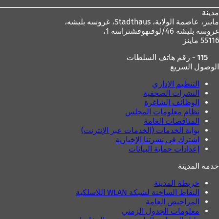
مدينة
ماينز، عاصمة الولاية،
Stadthaus، غروسه بليشه،
غروسه بليشه 46/لوفنهوفشتراسه 1،
55116 ماينز
115 - رقم هاتف السلطات
الوصول السريع
التنظيم الإداري
النشرات الصحفية
الوظائف الشاغرة
نظام معلومات المجلس
المناقصات العامة
بوابة الخدمات (الخدمات عبر الإنترنت)
اشترك في نشرتنا الإخبارية
إعدادات حماية البيانات
خدمة المدينة
خريطة المدينة
النقاط الساخنة لشبكة WLAN اللاسلكية
المراحيض العامة
معلومات الجدول الزمني