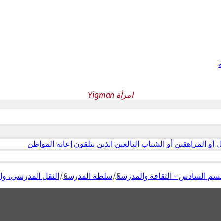
امرأة Yigman
 المراهقين أو الشباب البالغين الذين يتلقون إعانة المواطن
سم السادس - الثقافة والمدرسة
سلطة المدرسة
النقل المدرسي، وال