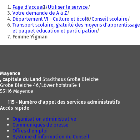
Vous
Page d'accueil
Utiliser le service
êtes
Votre demande de A à Z
Département VI - Culture et école
Conseil scolaire
ici
Transport scolaire, gratuité des moyens d'apprentissage
:
et paquet éducation et participation
Femme Yigman
Pied
de
page
Mayence
, capitale du Land
Stadthaus Große Bleiche
Große Bleiche 46/Löwenhofstraße 1
55116 Mayence
115 - Numéro d'appel des services administratifs
Accès rapide
Organisation administrative
Communiqués de presse
Offres d'emploi
Système d'information du Conseil