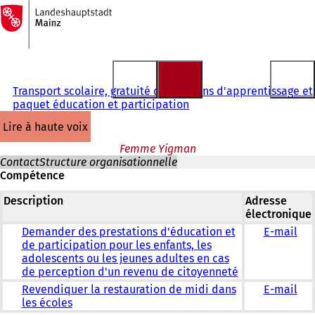
Vers
la
Accéder au contenu
page
d'accueil
Transport scolaire, gratuité des moyens d'apprentissage et
paquet éducation et participation
lire à haute voix
Femme Yigman
Contact
Structure organisationnelle
Compétence
Description
Adresse
électronique
Demander des prestations d'éducation et
E-mail
de participation pour les enfants, les
adolescents ou les jeunes adultes en cas
de perception d'un revenu de citoyenneté
Revendiquer la restauration de midi dans
E-mail
les écoles