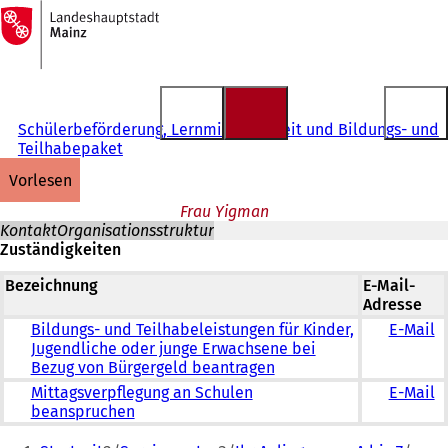
Zur
Startseite
Inhalt anspringen
Schülerbeförderung, Lernmittelfreiheit und Bildungs- und
Teilhabepaket
vorlesen
Frau Yigman
Kontakt
Organisationsstruktur
Zuständigkeiten
Bezeichnung
E-Mail-
Adresse
Bildungs- und Teilhabeleistungen für Kinder,
E-Mail
Jugendliche oder junge Erwachsene bei
Bezug von Bürgergeld beantragen
Mittagsverpflegung an Schulen
E-Mail
beanspruchen
Sie