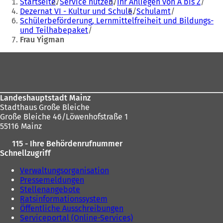
Startseite
Service nutzen
Ihr Anliegen von A bis Z
befinden
Dezernat VI - Kultur und Schule
Schulamt
Schülerbeförderung, Lernmittelfreiheit und Bildungs-
sich
und Teilhabepaket
hier:
Frau Yigman
Fußbereich
Landeshauptstadt Mainz
Stadthaus Große Bleiche
Große Bleiche 46/Löwenhofstraße 1
55116 Mainz
115 - Ihre Behördenrufnummer
Schnellzugriff
Verwaltungsorganisation
Pressemeldungen
Stellenangebote
Ratsinformationssystem
Öffentliche Ausschreibungen
Serviceportal (Online-Services)