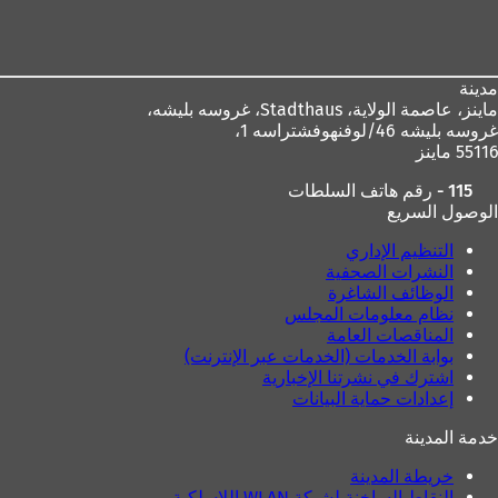
منطقة
ت
ب
القدم
ب
و
و
ي
ي
ب
مدينة
ب
ج
ماينز، عاصمة الولاية،
Stadthaus، غروسه بليشه،
ج
د
غروسه بليشه 46/لوفنهوفشتراسه 1،
د
ي
55116 ماينز
ي
د
د
ة
115 - رقم هاتف السلطات
ة
)
الوصول السريع
)
التنظيم الإداري
النشرات الصحفية
الوظائف الشاغرة
نظام معلومات المجلس
المناقصات العامة
بوابة الخدمات (الخدمات عبر الإنترنت)
اشترك في نشرتنا الإخبارية
إعدادات حماية البيانات
خدمة المدينة
خريطة المدينة
النقاط الساخنة لشبكة WLAN اللاسلكية