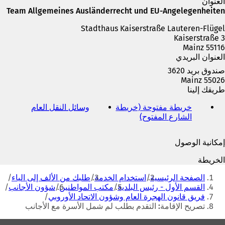
ع
العنوان
ل
Team Allgemeines Ausländerrecht und EU-Angelegenheiten
ا
Stadthaus Kaiserstraße Lauteren-Flügel
م
Kaiserstraße 3
ة
55116 Mainz
ت
العنوان البريدي
ب
و
صندوق بريد 3620
ي
55026 Mainz
ب
طريقك إلينا
ج
د
خريطة مفتوحة (خريطة
وسائل النقل العام
(
ي
الشارع المفتوح)
(
ي
د
ي
ف
ة
ف
ت
إمكانية الوصول
)
ت
ح
ح
ف
الخريطة
ف
ي
أنت
ي
ع
الصفحة الرئيسية
استخدام الخدمة
طلبك من الألف إلى الياء
هنا
ع
ل
القسم الأول - رئيس البلدية
مكتب المواطنين
شؤون الأجانب
ل
ا
فريق قانون الهجرة العام وشؤون الاتحاد الأوروبي
ا
م
تصريح الإقامة: التقدم بطلب لم شمل الأسرة مع الأجانب
م
ة
ة
ت