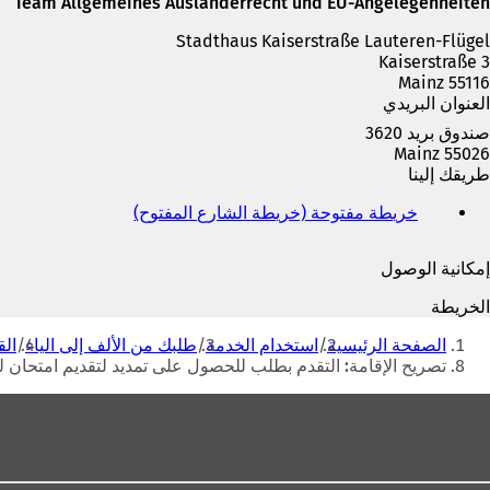
Team Allgemeines Ausländerrecht und EU-Angelegenheiten
Stadthaus Kaiserstraße Lauteren-Flügel
Kaiserstraße 3
55116 Mainz
العنوان البريدي
صندوق بريد 3620
55026 Mainz
طريقك إلينا
خريطة مفتوحة (خريطة الشارع المفتوح)
(
ي
ف
إمكانية الوصول
ت
ح
الخريطة
ف
أنت
ي
الصفحة الرئيسية
استخدام الخدمة
طلبك من الألف إلى الياء
الق
هنا
ع
تصريح الإقامة: التقدم بطلب للحصول على تمديد لتقديم امتحان 
ل
ا
منطقة
م
القدم
ة
ت
ب