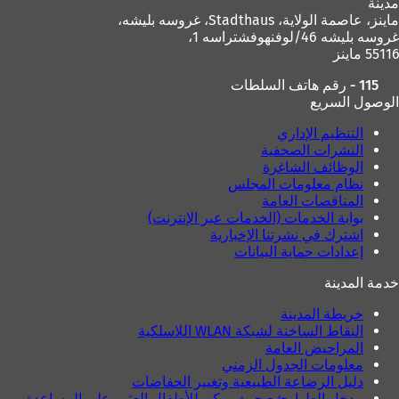
مدينة
و
ماينز، عاصمة الولاية،
Stadthaus، غروسه بليشه،
ي
غروسه بليشه 46/لوفنهوفشتراسه 1،
ب
55116 ماينز
ج
د
115 - رقم هاتف السلطات
ي
الوصول السريع
د
ة
التنظيم الإداري
)
النشرات الصحفية
الوظائف الشاغرة
نظام معلومات المجلس
المناقصات العامة
بوابة الخدمات (الخدمات عبر الإنترنت)
اشترك في نشرتنا الإخبارية
إعدادات حماية البيانات
خدمة المدينة
خريطة المدينة
النقاط الساخنة لشبكة WLAN اللاسلكية
المراحيض العامة
معلومات الجدول الزمني
دليل الرضاعة الطبيعية وتغيير الحفاضات
مدخل الطوارئ - حيث يمكن للأطفال العثور على المساعدة