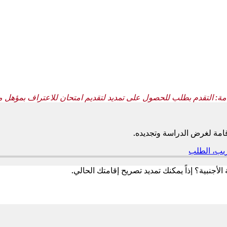
امة: التقدم بطلب للحصول على تمديد لتقديم امتحان للاعتراف بمؤهل م
امة لغرض الدراسة وتجديده.
ريب، الطلب
(
ي
ف
لأجنبية؟ إذاً يمكنك تمديد تصريح إقامتك الحالي.
ت
ح
ف
ي
ع