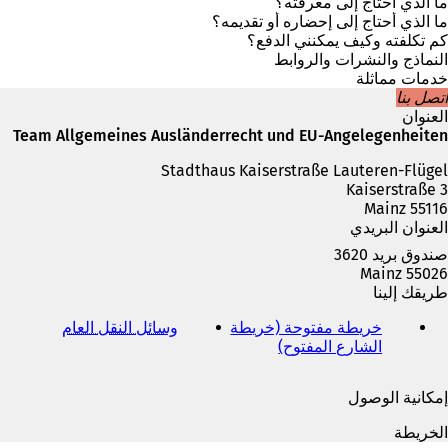
ف
ما الذي أحتاج إلى معرفته؟
ي
ما الذي أحتاج إلى إحضاره أو تقديمه؟
ع
كم تكلفته وكيف يمكنني الدفع؟
ل
النماذج والنشرات والروابط
ا
خدمات مماثلة
م
اتصل بنا
ة
العنوان
ت
Team Allgemeines Ausländerrecht und EU-Angelegenheiten
ب
Stadthaus Kaiserstraße Lauteren-Flügel
و
Kaiserstraße 3
ي
55116 Mainz
ب
العنوان البريدي
ج
د
صندوق بريد 3620
ي
55026 Mainz
د
طريقك إلينا
ة
)
خريطة مفتوحة (خريطة
وسائل النقل العام
(
الشارع المفتوح)
(
ي
ي
ف
ف
ت
إمكانية الوصول
ت
ح
ح
ف
الخريطة
ف
ي