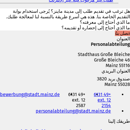
ي
ي
ع
ف
هل ترغب في تقديم طلب إلى مدينة ماينز؟ يُرجى استخدام بوابة
ل
ت
التقديم الخاصة بنا. هذه هي أسرع طريقة بالنسبة لنا لمعالجة طلبك.
ا
ح
ما الذي أحتاج إلى معرفته؟
م
ف
ما الذي أحتاج إلى إحضاره أو تقديمه؟
ة
ي
اتصل بنا
ت
ع
العنوان
ب
ل
Personalabteilung
و
ا
ي
Stadthaus Große Bleiche
م
ب
Große Bleiche 46
ة
ج
55116 Mainz
ت
د
العنوان البريدي
ب
ي
و
د
صندوق بريد 3820
ي
ة
55028 Mainz
ب
)
الهاتف
ج
bewerbung
stadt.mainz
de
+49 6131
+49 6131
والفاكس
د
12 ext.
12 ext.
وعنوان
ي
2587
2154
البريد
د
personalabteilung
stadt.mainz
de
الإلكتروني
ة
طريقك إلينا
)