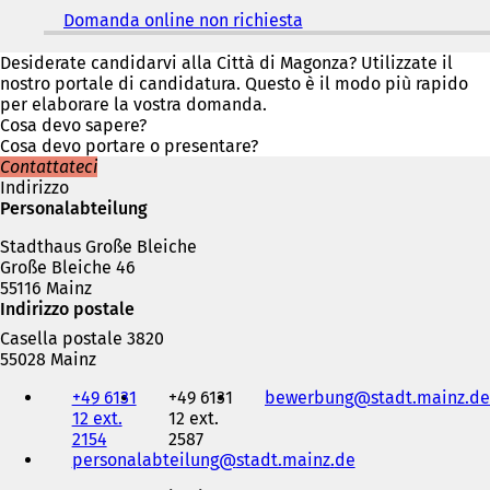
e
Domanda online non richiesta
(
i
S
n
i
Desiderate candidarvi alla Città di Magonza? Utilizzate il
u
a
nostro portale di candidatura. Questo è il modo più rapido
n
p
per elaborare la vostra domanda.
a
r
Cosa devo sapere?
n
e
Cosa devo portare o presentare?
u
i
Contattateci
o
n
Indirizzo
v
u
Personalabteilung
a
n
s
Stadthaus Große Bleiche
a
c
Große Bleiche 46
n
h
55116 Mainz
u
e
Indirizzo postale
o
d
v
a
Casella postale 3820
a
)
55028 Mainz
s
Telefono,
c
+49 6131
+49 6131
bewerbung
stadt.mainz
de
fax
h
12 ext.
12 ext.
e
e
2154
2587
indirizzo
d
personalabteilung
stadt.mainz
de
e-
a
mail