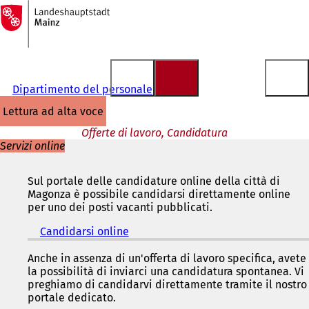
Alla
pagina
Vai al contenuto
iniziale
Dipartimento del personale
lettura ad alta voce
Offerte di lavoro, Candidatura
Servizi online
Sul portale delle candidature online della città di
Magonza è possibile candidarsi direttamente online
per uno dei posti vacanti pubblicati.
Candidarsi online
(
S
i
Anche in assenza di un'offerta di lavoro specifica, avete
a
la possibilità di inviarci una candidatura spontanea. Vi
p
preghiamo di candidarvi direttamente tramite il nostro
r
portale dedicato.