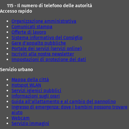
d
d
115 - Il numero di telefono delle autorità
a
a
Accesso rapido
)
)
Organizzazione amministrativa
Comunicati stampa
Offerte di lavoro
Sistema informativo del Consiglio
Gare d'appalto pubbliche
Portale dei servizi (servizi online)
Iscriviti alla nostra newsletter
Impostazioni di protezione dei dati
Servizio urbano
Mappa della città
Hotspot WLAN
Servizi igienici pubblici
Informazioni sugli orari
Guida all'allattamento e al cambio del pannolino
Ingresso di emergenza: dove i bambini possono trovare
aiuto
Webcam
Servizio immagini