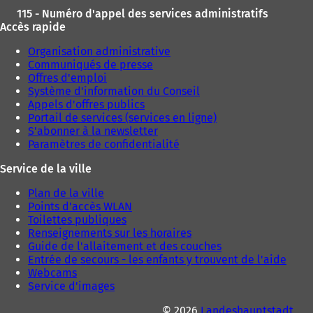
o
o
115 - Numéro d'appel des services administratifs
n
n
Accès rapide
g
g
l
l
Organisation administrative
e
e
Communiqués de presse
t
t
Offres d'emploi
)
)
Système d'information du Conseil
Appels d'offres publics
Portail de services (services en ligne)
S'abonner à la newsletter
Paramètres de confidentialité
Service de la ville
Plan de la ville
Points d'accès WLAN
Toilettes publiques
Renseignements sur les horaires
Guide de l'allaitement et des couches
Entrée de secours - les enfants y trouvent de l'aide
Webcams
Service d'images
© 2026
Landeshauptstadt