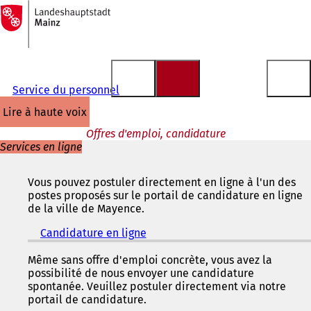
Vers
la
Accéder au contenu
page
d'accueil
Service du personnel
lire à haute voix
Offres d'emploi, candidature
Services en ligne
Vous pouvez postuler directement en ligne à l'un des
postes proposés sur le portail de candidature en ligne
de la ville de Mayence.
Candidature en ligne
(
S
'
Même sans offre d'emploi concrète, vous avez la
o
possibilité de nous envoyer une candidature
u
spontanée. Veuillez postuler directement via notre
v
portail de candidature.