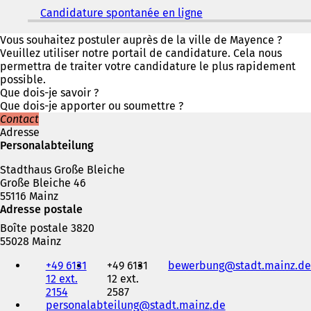
r
Candidature spontanée en ligne
(
e
S
d
'
Vous souhaitez postuler auprès de la ville de Mayence ?
a
o
Veuillez utiliser notre portail de candidature. Cela nous
n
u
permettra de traiter votre candidature le plus rapidement
s
v
possible.
u
r
Que dois-je savoir ?
n
e
Que dois-je apporter ou soumettre ?
n
d
Contact
o
a
Adresse
u
n
Personalabteilung
v
s
e
Stadthaus Große Bleiche
u
l
Große Bleiche 46
n
o
55116 Mainz
n
n
Adresse postale
o
g
u
l
Boîte postale 3820
v
e
55028 Mainz
e
t
Téléphone,
l
)
+49 6131
+49 6131
bewerbung
stadt.mainz
de
fax
o
12 ext.
12 ext.
et
n
2154
2587
adresse
g
personalabteilung
stadt.mainz
de
électronique