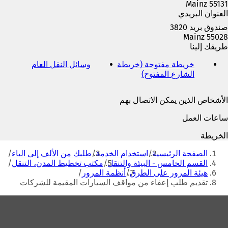
55131 Mainz
العنوان البريدي
صندوق بريد 3820
55028 Mainz
طريقك إلينا
خريطة مفتوحة (خريطة
وسائل النقل العام
(
الشارع المفتوح)
(
ي
ي
ف
ف
ت
الأشخاص الذين يمكن الاتصال بهم
ت
ح
ح
ف
ساعات العمل
ف
ي
ي
ع
الخريطة
ع
ل
أنت
ل
ا
الصفحة الرئيسية
استخدام الخدمة
طلبك من الألف إلى الياء
هنا
ا
م
القسم الخامس - البيئة والتنقل
مكتب تخطيط المدن، التنقل
م
ة
هيئة المرور على الطرق
أنظمة المرور
ة
ت
تقديم طلب إعفاء من مواقف السيارات المقيمة للشركات
ت
ب
ب
و
منطقة
و
ي
القدم
ي
ب