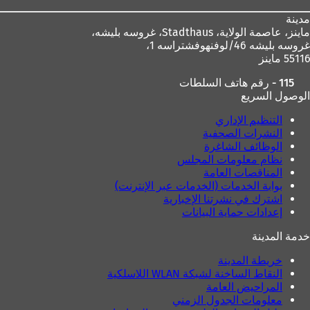
ب
ج
ج
د
مدينة
د
ي
ماينز، عاصمة الولاية،
Stadthaus، غروسه بليشه،
ي
د
غروسه بليشه 46/لوفنهوفشتراسه 1،
د
ة
55116 ماينز
ة
)
)
115 - رقم هاتف السلطات
الوصول السريع
التنظيم الإداري
النشرات الصحفية
الوظائف الشاغرة
نظام معلومات المجلس
المناقصات العامة
بوابة الخدمات (الخدمات عبر الإنترنت)
اشترك في نشرتنا الإخبارية
إعدادات حماية البيانات
خدمة المدينة
خريطة المدينة
النقاط الساخنة لشبكة WLAN اللاسلكية
المراحيض العامة
معلومات الجدول الزمني