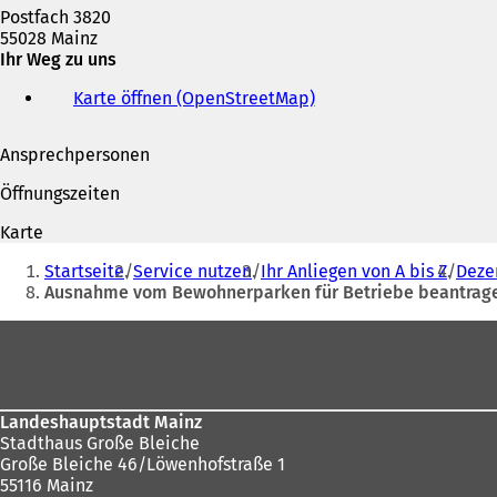
Postfach 3820
55028 Mainz
Ihr Weg zu uns
Karte öffnen (OpenStreetMap)
(
Ö
f
Ansprechpersonen
f
n
Öffnungszeiten
e
t
Karte
i
Sie
n
Startseite
Service nutzen
Ihr Anliegen von A bis Z
Deze
befinden
e
Ausnahme vom Bewohnerparken für Betriebe beantrag
i
sich
n
Fußbereich
hier:
e
m
n
e
Landeshauptstadt Mainz
u
Stadthaus Große Bleiche
e
Große Bleiche 46/Löwenhofstraße 1
n
55116 Mainz