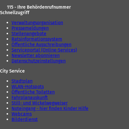
T
a
115 - Ihre Behördenrufnummer
b
Schnellzugriff
)
Verwaltungsorganisation
Pressemeldungen
Stellenangebote
Ratsinformationssystem
Öffentliche Ausschreibungen
Serviceportal (Online-Services)
Newsletter abonnieren
Datenschutzeinstellungen
City Service
Stadtplan
WLAN-Hotspots
Öffentliche Toiletten
Fahrplanauskunft
Still- und Wickelwegweiser
Noteingang - hier finden Kinder Hilfe
Webcams
Bilderdienst