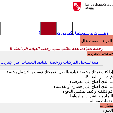
إلى
الصفحة
الانتقال إلى المحتوى
الرئيسية
هيئة ترخيص القيادة (مكتب ترخيص القيادة)
القراءة بصوت عالٍ
رخصة القيادة: تقدم بطلب تمديد رخصة القيادة إلى الفئة B
خدمات الإنترنت
هيئة تسجيل المركبات ورخصة القيادة، التعيينات عبر الإنترنت
(
ي
ف
إذا كنت تمتلك رخصة قيادة بالفعل، فيمكنك توسيعها لتشمل رخصة
ت
قيادة من الفئة B.
ح
ما الذي أحتاج إلى معرفته؟
ف
ما الذي أحتاج إلى إحضاره أو تقديمه؟
ي
كم تكلفته وكيف يمكنني الدفع؟
ع
النماذج والنشرات والروابط
ل
خدمات مماثلة
ا
اتصل بنا
م
العنوان