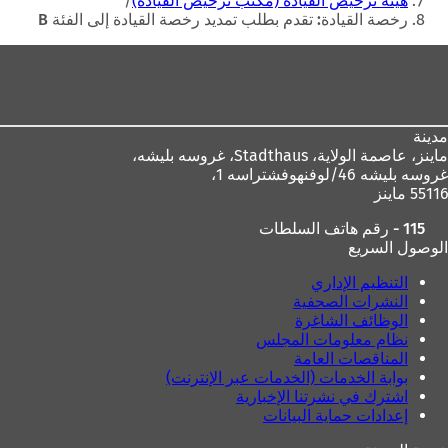
هيئة ترخيص القيادة (مكتب ترخيص القيادة)
و
ي
رخصة القيادة: تقدم بطلب تمديد رخصة القيادة إلى الفئة B
ي
ب
منطقة
ب
ج
ج
د
القدم
د
ي
ي
د
د
ة
مدينة
ة
)
ماينز، عاصمة الولاية،
Stadthaus، غروسه بليشه،
)
غروسه بليشه 46/لوفنهوفشتراسه 1،
55116 ماينز
115 - رقم هاتف السلطات
الوصول السريع
التنظيم الإداري
النشرات الصحفية
الوظائف الشاغرة
نظام معلومات المجلس
المناقصات العامة
بوابة الخدمات (الخدمات عبر الإنترنت)
اشترك في نشرتنا الإخبارية
إعدادات حماية البيانات