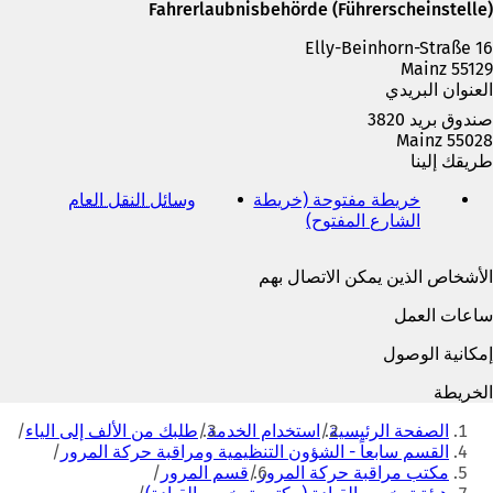
ة
Fahrerlaubnisbehörde (Führerscheinstelle)
ت
Elly-Beinhorn-Straße 16
ب
55129 Mainz
و
العنوان البريدي
ي
ب
صندوق بريد 3820
ج
55028 Mainz
د
طريقك إلينا
ي
د
خريطة مفتوحة (خريطة
وسائل النقل العام
(
ة
الشارع المفتوح)
(
ي
)
ي
ف
ف
ت
الأشخاص الذين يمكن الاتصال بهم
ت
ح
ح
ف
ساعات العمل
ف
ي
ي
ع
إمكانية الوصول
ع
ل
ل
ا
الخريطة
ا
م
أنت
م
ة
الصفحة الرئيسية
استخدام الخدمة
طلبك من الألف إلى الياء
هنا
ة
ت
القسم سابعاً - الشؤون التنظيمية ومراقبة حركة المرور
ت
ب
مكتب مراقبة حركة المرور
قسم المرور
ب
و