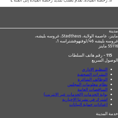
رخصة القيادة: تقدم بطلب تمديد رخصة القيادة إلى الفئة L
ي
ب
منطقة
ب
ج
ج
د
القدم
د
ي
ي
د
د
ة
مدينة
ة
)
ماينز، عاصمة الولاية،
Stadthaus، غروسه بليشه،
)
غروسه بليشه 46/لوفنهوفشتراسه 1،
55116 ماينز
115 - رقم هاتف السلطات
الوصول السريع
التنظيم الإداري
النشرات الصحفية
الوظائف الشاغرة
نظام معلومات المجلس
المناقصات العامة
بوابة الخدمات (الخدمات عبر الإنترنت)
اشترك في نشرتنا الإخبارية
إعدادات حماية البيانات
خدمة المدينة