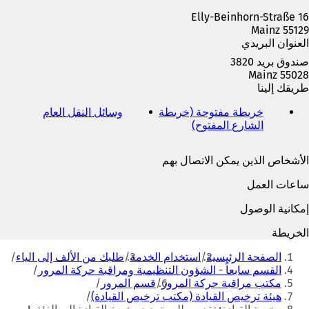
ة
Elly-Beinhorn-Straße 16
ت
55129 Mainz
ب
العنوان البريدي
و
ي
صندوق بريد 3820
ب
55028 Mainz
ج
طريقك إلينا
د
ي
خريطة مفتوحة (خريطة
وسائل النقل العام
(
د
الشارع المفتوح)
(
ي
ة
ي
ف
)
ف
ت
الأشخاص الذين يمكن الاتصال بهم
ت
ح
ح
ف
ساعات العمل
ف
ي
ي
ع
إمكانية الوصول
ع
ل
ل
ا
الخريطة
ا
م
أنت
م
ة
الصفحة الرئيسية
استخدام الخدمة
طلبك من الألف إلى الياء
هنا
ة
ت
القسم سابعاً - الشؤون التنظيمية ومراقبة حركة المرور
ت
ب
مكتب مراقبة حركة المرور
قسم المرور
ب
و
هيئة ترخيص القيادة (مكتب ترخيص القيادة)
و
ي