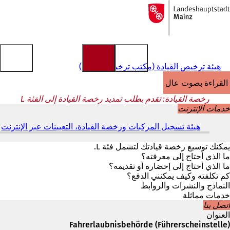
إلى
الصفحة
الانتقال إلى المحتوى
الرئيسية
هيئة ترخيص القيادة (مكتب ترخيص القيادة)
القراءة بصوت عالٍ
رخصة القيادة: تقدم بطلب تمديد رخصة القيادة إلى الفئة L
خدمات الإنترنت
هيئة تسجيل المركبات ورخصة القيادة، التعيينات عبر الإنترنت
(
ي
ف
يمكنك توسيع رخصة قيادتك لتشمل فئة L.
ت
ما الذي أحتاج إلى معرفته؟
ح
ما الذي أحتاج إلى إحضاره أو تقديمه؟
ف
كم تكلفته وكيف يمكنني الدفع؟
ي
النماذج والنشرات والروابط
ع
خدمات مماثلة
ل
اتصل بنا
ا
العنوان
م
Fahrerlaubnisbehörde (Führerscheinstelle)