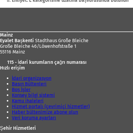
Ehliyet: L kategorisine uzatma başvurusunda bulunun
a
Ayak
ç
ı
ı
l
bölgesi
l
ı
ı
r
)
Mainz
)
Eyalet Başkenti
Stadthaus Große Bleiche
Große Bleiche 46/Löwenhofstraße 1
55116 Mainz
115 - İdari kurumların çağrı numarası
Hızlı erişim
İdari organizasyon
Basın Bültenleri
Boş İşler
Konsey bilgi sistemi
Kamu ihaleleri
Hizmet portalı (çevrimiçi hizmetler)
Haber bültenimize abone olun
Veri koruma ayarları
Şehir Hizmetleri