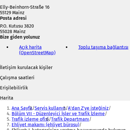
m
Elly-Beinhorn-Straße 16
e
55129 Mainz
d
Posta adresi
e
a
P.O. Kutusu 3820
ç
55028 Mainz
ı
Bize giden yolunuz
l
ı
Açık harita
Toplu taşıma bağlantısı
(
r
(OpenStreetMap)
(
)
Y
e
İletişim kurulacak kişiler
n
i
i
Çalışma saatleri
b
i
i
Erişilebilirlik
r
s
Harita
e
Buradasınız:
k
Ana Sayfa
Servis kullanın
A'dan Z'ye isteğiniz
m
Bölüm VII - Düzenleyici İşler ve Trafik İzleme
e
Trafik izleme ofisi
Trafik Departmanı
d
Ehliyet makamı (ehliyet bürosu)
e