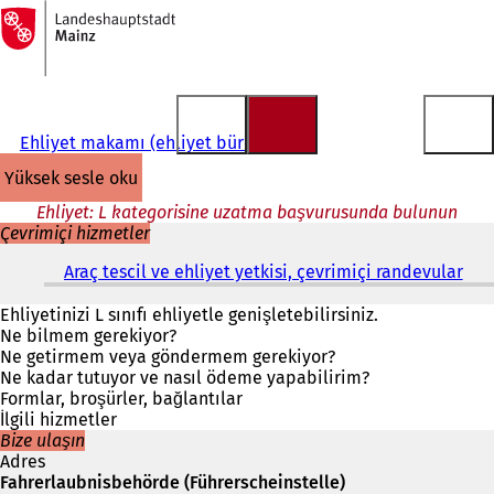
Ana
sayfaya
İçeriğe atla
Ehliyet makamı (ehliyet bürosu)
yüksek sesle oku
Ehliyet: L kategorisine uzatma başvurusunda bulunun
Çevrimiçi hizmetler
Araç tescil ve ehliyet yetkisi, çevrimiçi randevular
(
Y
e
Ehliyetinizi L sınıfı ehliyetle genişletebilirsiniz.
n
Ne bilmem gerekiyor?
i
Ne getirmem veya göndermem gerekiyor?
b
Ne kadar tutuyor ve nasıl ödeme yapabilirim?
i
Formlar, broşürler, bağlantılar
r
İlgili hizmetler
s
Bize ulaşın
e
Adres
k
Fahrerlaubnisbehörde (Führerscheinstelle)