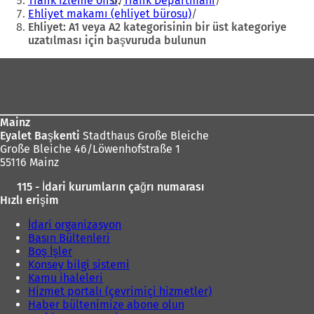
Trafik izleme ofisi
Trafik Departmanı
d
Ehliyet makamı (ehliyet bürosu)
e
Ehliyet: A1 veya A2 kategorisinin bir üst kategoriye
a
uzatılması için başvuruda bulunun
ç
ı
Ayak
ı
l
l
ı
bölgesi
ı
r
)
)
Mainz
Eyalet Başkenti
Stadthaus Große Bleiche
Große Bleiche 46/Löwenhofstraße 1
55116 Mainz
115 - İdari kurumların çağrı numarası
Hızlı erişim
İdari organizasyon
Basın Bültenleri
Boş İşler
Konsey bilgi sistemi
Kamu ihaleleri
Hizmet portalı (çevrimiçi hizmetler)
Haber bültenimize abone olun