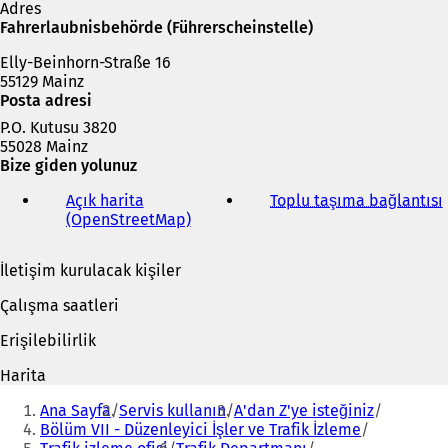
k
Adres
m
Fahrerlaubnisbehörde (Führerscheinstelle)
e
Elly-Beinhorn-Straße 16
d
55129 Mainz
e
Posta adresi
a
ç
P.O. Kutusu 3820
ı
55028 Mainz
l
Bize giden yolunuz
ı
r
Açık harita
Toplu taşıma bağlantısı
(
)
(OpenStreetMap)
(
Y
e
İletişim kurulacak kişiler
n
i
i
Çalışma saatleri
b
i
i
Erişilebilirlik
r
s
Harita
e
Buradasınız:
k
Ana Sayfa
Servis kullanın
A'dan Z'ye isteğiniz
m
Bölüm VII - Düzenleyici İşler ve Trafik İzleme
e