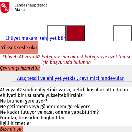
Ana
sayfaya
İçeriğe atla
Ehliyet makamı (ehliyet bürosu)
yüksek sesle oku
Ehliyet: A1 veya A2 kategorisinin bir üst kategoriye uzatılması
için başvuruda bulunun
Çevrimiçi hizmetler
Araç tescil ve ehliyet yetkisi, çevrimiçi randevular
(
Y
e
A1 veya A2 sınıfı ehliyetiniz varsa, belirli koşullar altında bu
n
ehliyeti bir üst sınıfa yükseltebilirsiniz.
i
Ne bilmem gerekiyor?
b
Ne getirmem veya göndermem gerekiyor?
i
Ne kadar tutuyor ve nasıl ödeme yapabilirim?
r
Formlar, broşürler, bağlantılar
s
İlgili hizmetler
e
Bize ulaşın