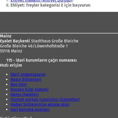
Ehliyet makamı (ehliyet bürosu)
e
Ehliyet: Treyler kategorisi E için başvurun
a
Ayak
ç
ı
ı
l
bölgesi
l
ı
ı
r
)
Mainz
)
Eyalet Başkenti
Stadthaus Große Bleiche
Große Bleiche 46/Löwenhofstraße 1
55116 Mainz
115 - İdari kurumların çağrı numarası
Hızlı erişim
İdari organizasyon
Basın Bültenleri
Boş İşler
Konsey bilgi sistemi
Kamu ihaleleri
Hizmet portalı (çevrimiçi hizmetler)
Haber bültenimize abone olun
Veri koruma ayarları