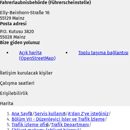
m
Fahrerlaubnisbehörde (Führerscheinstelle)
e
Elly-Beinhorn-Straße 16
d
55129 Mainz
e
Posta adresi
a
ç
P.O. Kutusu 3820
ı
55028 Mainz
l
Bize giden yolunuz
ı
r
Açık harita
Toplu taşıma bağlantısı
(
)
(OpenStreetMap)
(
Y
e
İletişim kurulacak kişiler
n
i
i
Çalışma saatleri
b
i
i
Erişilebilirlik
r
s
Harita
e
Buradasınız:
k
Ana Sayfa
Servis kullanın
A'dan Z'ye isteğiniz
m
Bölüm VII - Düzenleyici İşler ve Trafik İzleme
e
Trafik izleme ofisi
Trafik Departmanı
d