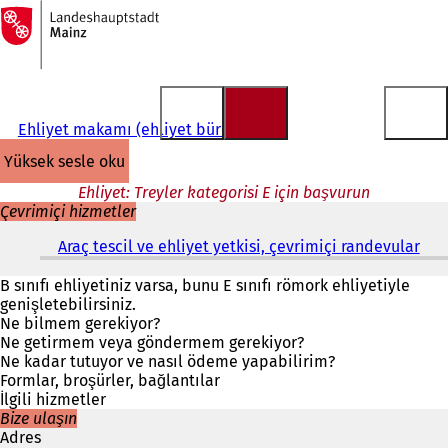
Ana
sayfaya
İçeriğe atla
Ehliyet makamı (ehliyet bürosu)
yüksek sesle oku
Ehliyet: Treyler kategorisi E için başvurun
Çevrimiçi hizmetler
Araç tescil ve ehliyet yetkisi, çevrimiçi randevular
(
Y
e
B sınıfı ehliyetiniz varsa, bunu E sınıfı römork ehliyetiyle
n
genişletebilirsiniz.
i
Ne bilmem gerekiyor?
b
Ne getirmem veya göndermem gerekiyor?
i
Ne kadar tutuyor ve nasıl ödeme yapabilirim?
r
Formlar, broşürler, bağlantılar
s
İlgili hizmetler
e
Bize ulaşın
k
Adres