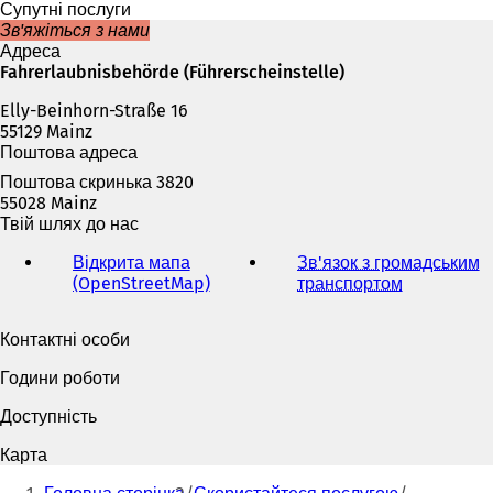
а
Супутні послуги
є
Зв'яжіться з нами
т
Адреса
ь
Fahrerlaubnisbehörde (Führerscheinstelle)
с
Elly-Beinhorn-Straße 16
я
55129 Mainz
в
Поштова адреса
н
о
Поштова скринька 3820
в
55028 Mainz
і
Твій шлях до нас
й
в
Відкрита мапа
Зв'язок з громадським
к
(OpenStreetMap)
(
транспортом
(
л
В
В
а
і
і
Контактні особи
д
д
д
ц
к
к
Години роботи
і
р
р
)
и
и
Доступність
в
в
а
а
Карта
є
є
Ти
т
т