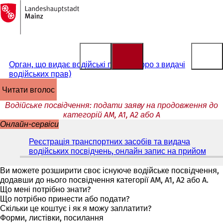
На
головну
Перейти до змісту
сторінку
Орган, що видає водійські права (бюро з видачі
водійських прав)
читати вголос
Водійське посвідчення: подати заяву на продовження до
категорій AM, A1, A2 або A
Онлайн-сервіси
Реєстрація транспортних засобів та видача
водійських посвідчень, онлайн запис на прийом
(
В
і
Ви можете розширити своє існуюче водійське посвідчення,
д
додавши до нього посвідчення категорії AM, A1, A2 або A.
к
Що мені потрібно знати?
р
Що потрібно принести або подати?
и
Скільки це коштує і як я можу заплатити?
в
Форми, листівки, посилання