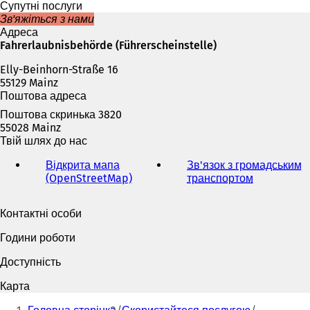
а
Супутні послуги
є
Зв'яжіться з нами
т
Адреса
ь
Fahrerlaubnisbehörde (Führerscheinstelle)
с
Elly-Beinhorn-Straße 16
я
55129 Mainz
в
Поштова адреса
н
о
Поштова скринька 3820
в
55028 Mainz
і
Твій шлях до нас
й
в
Відкрита мапа
Зв'язок з громадським
к
(OpenStreetMap)
(
транспортом
(
л
В
В
а
і
і
Контактні особи
д
д
д
ц
к
к
Години роботи
і
р
р
)
и
и
Доступність
в
в
а
а
Карта
є
є
Ти
т
т