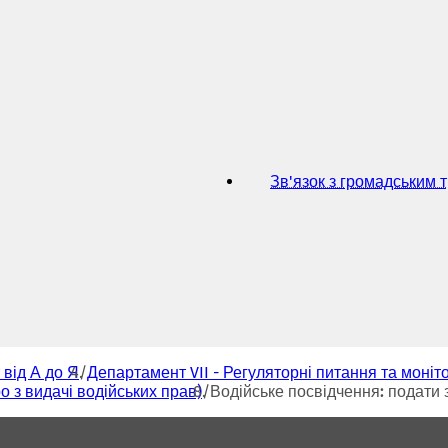
ь
с
я
в
н
о
в
і
й
в
Зв'язок з громадським 
к
л
а
д
ц
і
)
 від А до Я
Департамент VII - Регуляторні питання та моніт
о з видачі водійських прав)
Водійське посвідчення: подати 