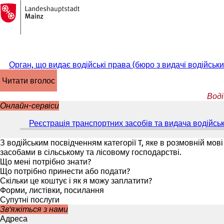
На
головну
Перейти до змісту
сторінку
Орган, що видає водійські права (бюро з видачі водійськи
читати вголос
Воді
Онлайн-сервіси
Реєстрація транспортних засобів та видача водійсь
З водійським посвідченням категорії T, яке в розмовній м
засобами в сільському та лісовому господарстві.
Що мені потрібно знати?
Що потрібно принести або подати?
Скільки це коштує і як я можу заплатити?
Форми, листівки, посилання
Супутні послуги
Зв'яжіться з нами
Адреса