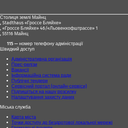
для
н
ніг
о
в
Столиця землі Майнц
і
,
Stadthaus «Гроссе Бляйхе»
й
, «Гроссе Бляйхе» 46/«Льовенхофштрассе» 1
в
, 55116 Майнц
к
л
115 — номер телефону адміністрації
а
Швидкий доступ
д
Адміністративна організація
ц
Прес-релізи
і
Вакансії
)
Інформаційна система ради
Публічні тендери
Сервісний портал (онлайн-сервіси)
Підпишіться на нашу розсилку
Налаштування захисту даних
Міська служба
Карта міста
Точки доступу до бездротової локальної мережі
Громадські туалети