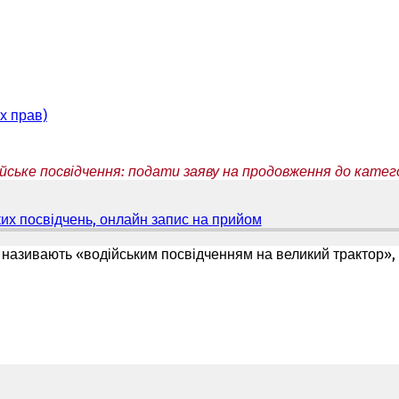
х прав)
йське посвідчення: подати заяву на продовження до катего
ких посвідчень, онлайн запис на прийом
(
В
і
ові називають «водійським посвідченням на великий трактор
д
к
р
и
в
а
є
т