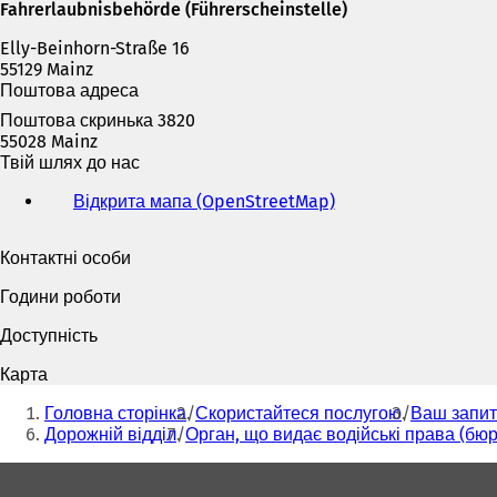
Fahrerlaubnisbehörde (Führerscheinstelle)
Elly-Beinhorn-Straße 16
55129 Mainz
Поштова адреса
Поштова скринька 3820
55028 Mainz
Твій шлях до нас
Відкрита мапа (OpenStreetMap)
(
В
і
Контактні особи
д
к
Години роботи
р
и
Доступність
в
а
Карта
є
Ти
т
Головна сторінка
Скористайтеся послугою
Ваш запит
тут:
ь
Дорожній відділ
Орган, що видає водійські права (бюр
с
Зона
я
в