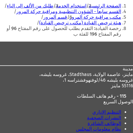
أنت
م
ة
الصفحة الرئيسية
استخدام الخدمة
طلبك من الألف إلى الياء
هنا
ة
ت
القسم سابعاً - الشؤون التنظيمية ومراقبة حركة المرور
ت
ب
مكتب مراقبة حركة المرور
قسم المرور
ب
و
هيئة ترخيص القيادة (مكتب ترخيص القيادة)
و
ي
رخصة القيادة: التقدم بطلب للحصول على رقم المفتاح 96 أو
ي
ب
رقم المفتاح 196 للفئة ب
ب
ج
منطقة
ج
د
د
ي
القدم
ي
د
د
ة
ة
)
مدينة
)
ماينز، عاصمة الولاية،
Stadthaus، غروسه بليشه،
غروسه بليشه 46/لوفنهوفشتراسه 1،
55116 ماينز
115 - رقم هاتف السلطات
الوصول السريع
التنظيم الإداري
النشرات الصحفية
الوظائف الشاغرة
نظام معلومات المجلس