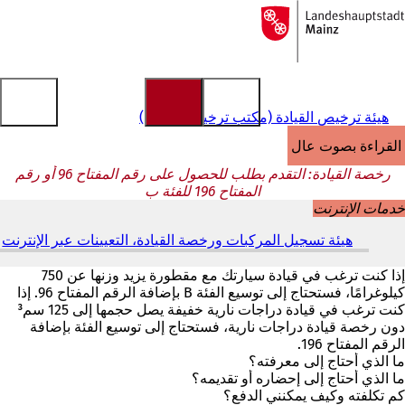
إلى
الصفحة
الانتقال إلى المحتوى
الرئيسية
هيئة ترخيص القيادة (مكتب ترخيص القيادة)
القراءة بصوت عالٍ
رخصة القيادة: التقدم بطلب للحصول على رقم المفتاح 96 أو رقم
المفتاح 196 للفئة ب
خدمات الإنترنت
هيئة تسجيل المركبات ورخصة القيادة، التعيينات عبر الإنترنت
(
ي
ف
إذا كنت ترغب في قيادة سيارتك مع مقطورة يزيد وزنها عن 750
ت
كيلوغرامًا، فستحتاج إلى توسيع الفئة B بإضافة الرقم المفتاح 96. إذا
ح
كنت ترغب في قيادة دراجات نارية خفيفة يصل حجمها إلى 125 سم³
ف
دون رخصة قيادة دراجات نارية، فستحتاج إلى توسيع الفئة بإضافة
ي
الرقم المفتاح 196.
ع
ما الذي أحتاج إلى معرفته؟
ل
ما الذي أحتاج إلى إحضاره أو تقديمه؟
ا
كم تكلفته وكيف يمكنني الدفع؟