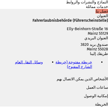
م
النماذج والنشرات والروابط
ة
خدمات مماثلة
ت
اتصل بنا
ب
العنوان
و
Fahrerlaubnisbehörde (Führerscheinstelle)
ي
Elly-Beinhorn-Straße 16
ب
55129 Mainz
ج
العنوان البريدي
د
ي
صندوق بريد 3820
د
55028 Mainz
ة
طريقك إلينا
)
خريطة مفتوحة (خريطة
وسائل النقل العام
(
الشارع المفتوح)
(
ي
ي
ف
ف
ت
الأشخاص الذين يمكن الاتصال بهم
ت
ح
ح
ف
ساعات العمل
ف
ي
ي
ع
إمكانية الوصول
ع
ل
ل
ا
الخريطة
ا
م