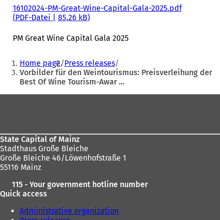
16102024-PM-Great-Wine-Capital-Gala-2025.pdf
PDF
-Datei
85,26 kB
PM Great Wine Capital Gala 2025
Sie
Home page
Press releases
befinden
Vorbilder für den Weintourismus: Preisverleihung der
Best Of Wine Tourism-Awar …
sich
hier:
Fußbereich
State Capital of Mainz
Stadthaus Große Bleiche
Große Bleiche 46/Löwenhofstraße 1
55116 Mainz
115 - Your government hotline number
Quick access
Administrative organization