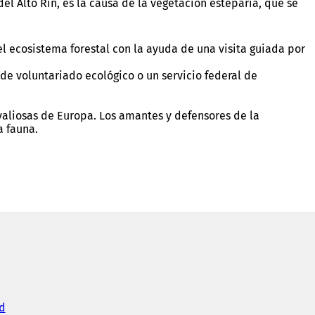
l Alto Rin, es la causa de la vegetación esteparia, que se
l ecosistema forestal con la ayuda de una visita guiada por
de voluntariado ecológico o un servicio federal de
valiosas de Europa. Los amantes y defensores de la
a fauna.
d
(