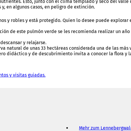
ientes. Esto, junto con el clima templado y seco del valle de
y, en algunos casos, en peligro de extinción.
os y robles y está protegido. Quien lo desee puede explorar e
ción de este pulmón verde se les recomienda realizar un año 
descansar y relajarse.
rva natural de unas 33 hectáreas considerada una de las más 
ro didáctico y de descubrimiento invita a conocer la flora y l
os y visitas guiadas.
(
S
e
a
b
r
e
e
n
u
Mehr zum Lennebergwal
n