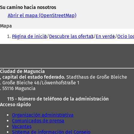
y
n
Su camino hacia nosotros
dirección
a
de
Abrir el mapa (OpenStreetMap)
(
n
correo
S
u
Mapa
electrónico
e
e
Estás
a
v
Página de inicio
Descubre las ofertas
En verde
Ocio lo
b
a
aquí:
r
p
Zona
e
e
de
e
s
n
t
los
u
a
Ciudad de Maguncia
pies
n
ñ
, capital del estado federado.
Stadthaus de Große Bleiche
a
a
. Große Bleiche 46/Löwenhofstraße 1
n
)
. 55116 Maguncia
u
e
115 - Número de teléfono de la administración
v
Acceso rápido
a
p
Organización administrativa
e
Comunicados de prensa
s
Vacantes
t
Sistema de información del Consejo