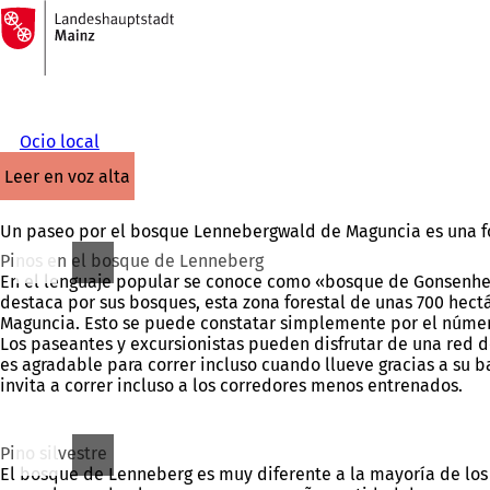
A
la
Saltar al contenido
página
de
inicio
Ocio local
leer en voz alta
Un paseo por el bosque Lennebergwald de Maguncia es una fo
Pinos en el bosque de Lenneberg
En el lenguaje popular se conoce como «bosque de Gonsenhei
destaca por sus bosques, esta zona forestal de unas 700 hectá
Maguncia. Esto se puede constatar simplemente por el número
Los paseantes y excursionistas pueden disfrutar de una red d
es agradable para correr incluso cuando llueve gracias a su 
invita a correr incluso a los corredores menos entrenados.
Pino silvestre
El bosque de Lenneberg es muy diferente a la mayoría de lo