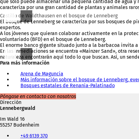
que solo puede almacenar una pequeña cantidad de agua y nutr
caracteriza por una gran cantidad de plantas y animales raros 
Castillo de Waldthausen en el bosque de Lenneberg
El bosque de Lenneberg se caracteriza por sus bosques de pin
expertos.
A los jóvenes que quieran colaborar activamente en la protec
voluntariado (BFD) en el bosque de Lenneberg.
El enorme banco gigante situado junto a la barbacoa invita a 
En las inmediaciones se encuentra «Mainzer Sand», otra rese
naturaleza encontrarán aquí todo lo que buscan. Así, un sende
Para más información
Arena de Maguncia
Más información sobre el bosque de Lenneberg, event
Bosques estatales de Renania-Palatinado
(
S
Póngase en contacto con nosotros
e
Dirección
a
Lennebergwald
b
r
Im Wald 16
e
55257 Budenheim
e
Teléfono,
n
+49 6139 370
fax
u