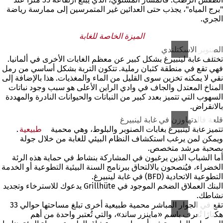
"برج المياه"، يجذب حتى العدائين غير المتمرسين إلى ممارسة رياضة
الجري.
الميزة الخاصة للغابة
الصنوبر الاسكتلندي
تختلف غابة لينبيرغ بشكل كبير عن معظم الغابات الأخرى في ألمانيا.
فهي تقع في منطقة كثبان رملية. تتكون التربة بشكل أساسي من رمل
نقي لا يمكنه تخزين سوى القليل من الماء والمغذيات. هذا بالإضافة إلى
المناخ المعتدل والجاف في وادي الراين الأعلى هو سبب وجود نباتات
السهوب التي تتميز بعدد كبير من النباتات والحيوانات النادرة والمهددة
بالانقراض.
قلعة فالدتهاوزن في غابة لينبيرغ
تتميز غابة لينبيرغ بغابات الصنوبر والبلوط، وهي محمية
طبيعية
.
ويمكن لمن يرغب استكشاف النظام البيئي للغابة من خلال جولة
بصحبة مرشد متخصص.
أما الشباب الذين يرغبون في المشاركة بنشاط في حماية هذه الرئة
الخضراء، فيُنصحون بالالتحاق ببرنامج السنة البيئية التطوعية أو الخدمة
التطوعية الاتحادية (BFD) في غابة لينبيرغ.
البنك العملاق الضخم الموجود في Grillhüte يدعوك للاسترخاء وتجديد
نشاطك.
تقع في الجوار المباشر محمية طبيعية أخرى تبلغ مساحتها حوالي 33
هكتارًا تُعرف باسم «ماينزر ساند»، والتي تُعتبر واحدة من أهم