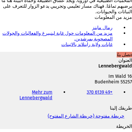
المحميات الطبيعية في أوروبا. ويجد عشاق الطبيعة وحماة البيئة هنا ما
يرضيهم تمامًا. فهناك مسار تعليمي وتجريبي يدعو الزوار للتعرف على
النباتات والحيوانات.
مزيد من المعلومات
رمال ماينز
مزيد من المعلومات حول غابة لينبيرغ والفعاليات والجولات
المصحوبة بمرشدين.
(
ي
غابات ولاية راينلاند بالاتينات
(
ف
ي
اتصل بنا
ت
ف
العنوان
ح
ت
Lennebergwald
ف
ح
ي
ف
Im Wald 16
ع
ي
55257 Budenheim
ل
ع
الهاتف
ا
ل
Mehr zum
+49 6139 370
والفاكس
م
ا
(
Lennebergwald
وعنوان
ة
م
ي
البريد
ت
ة
طريقك إلينا
ف
الإلكتروني
ب
ت
ت
خريطة مفتوحة (خريطة الشارع المفتوح)
(
و
ب
ح
ي
ي
و
ف
الخريطة
ف
ب
ي
ي