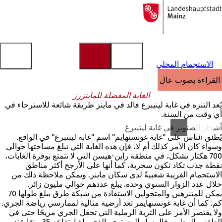
إلى
الصفحة
الانتقال إلى المحتوى
الرئيسية
الاستجمام المحلي
القراءة بصوت عالٍ
الغابة المفضلة للماينزرز
يُعد التنزه في غابة لينيبرغ فالد في ماينز طريقة شائعة للاسترخاء في
أي وقت من السنة.
أشجار الصنوبر في غابة لينبيرغ
يُطلق الناس على "غابة غونسنهايم" اسم "غابة ليننبرغ" في الواقع.
وسواء كان الأمر كذلك أم لا، فإن هذه الغابة التي تبلغ مساحتها حوالي
700 هكتار تشكل، في منطقة راين-هيسن التي لا تتمتع بوفرة الغابات،
نقطة جذب تكاد تكون سحرية، كما أنها على الأرجح أكثر مناطق
الاستجمام القريبة شعبيةً لدى سكان ماينز. ويمكن ملاحظة ذلك من
خلال عدد الزوار السنوي وحده. يبلغ عددهم حوالي مليون زائر.
يمكن للمتنزهين والمتجولين الاستفادة من شبكة طرق يبلغ طولها 70
كم. كما أن غابة غونسنهايمر تعد أرضية مثالية لممارسي رياضة الجري.
ولا يقتصر الأمر على التربة الرملية التي تجعل الجري مريحًا حتى في
الطقس الرطب. فالمسار المستوي، الذي يبلغ ارتفاعه 35 مترًا عند