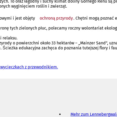
ych. To oraz łagodny i suchy klimat doliny Górnego Renu są p
onych wyginięciem roślin i zwierząt.
owymi i jest objęty
ochroną przyrody
. Chętni mogą poznać 
onę tych zielonych płuc, polecamy roczny wolontariat ekologi
 relaksu.
zyrody o powierzchni około 33 hektarów – „Mainzer Sand”, uzn
. Ścieżka edukacyjna zachęca do poznania tutejszej flory i fau
i wycieczkach z przewodnikiem.
(
O
t
w
i
e
r
a
s
i
Mehr zum Lennebergwal
ę