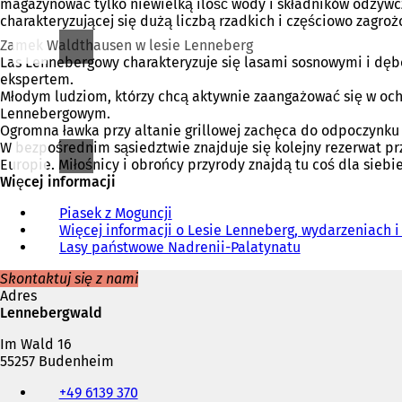
magazynować tylko niewielką ilość wody i składników odżywcz
charakteryzującej się dużą liczbą rzadkich i częściowo zagroż
Zamek Waldthausen w lesie Lenneberg
Las Lennebergowy charakteryzuje się lasami sosnowymi i dęb
ekspertem.
Młodym ludziom, którzy chcą aktywnie zaangażować się w ochr
Lennebergowym.
Ogromna ławka przy altanie grillowej zachęca do odpoczynku i
W bezpośrednim sąsiedztwie znajduje się kolejny rezerwat pr
Europie. Miłośnicy i obrońcy przyrody znajdą tu coś dla siebie
Więcej informacji
Piasek z Moguncji
Więcej informacji o Lesie Lenneberg, wydarzeniach 
Lasy państwowe Nadrenii-Palatynatu
(
O
Skontaktuj się z nami
t
Adres
w
Lennebergwald
i
e
Im Wald 16
r
55257 Budenheim
a
Telefon,
s
+49 6139 370
faks
i