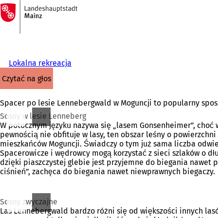
Do
strony
Przejdź do treści
głównej
Lokalna rekreacja
czytać na głos
Spacer po lesie Lennebergwald w Moguncji to popularny sposó
Sosny w lesie Lenneberg
W potocznym języku nazywa się „lasem Gonsenheimer”, choć wła
pewnością nie obfituje w lasy, ten obszar leśny o powierzchn
mieszkańców Moguncji. Świadczy o tym już sama liczba odwiedz
Spacerowicze i wędrowcy mogą korzystać z sieci szlaków o dłu
dzięki piaszczystej glebie jest przyjemne do biegania nawet
ciśnień”, zachęca do biegania nawet niewprawnych biegaczy.
Sosny zwyczajne
Las Lennebergwald bardzo różni się od większości innych las