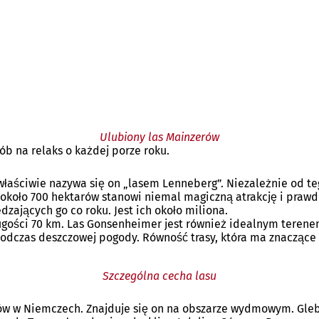
Ulubiony las Mainzerów
b na relaks o każdej porze roku.
ściwie nazywa się on „lasem Lenneberg”. Niezależnie od tego,
i około 700 hektarów stanowi niemal magiczną atrakcję i praw
ających go co roku. Jest ich około miliona.
gości 70 km. Las Gonsenheimer jest również idealnym terenem 
 podczas deszczowej pogody. Równość trasy, która ma znacząc
Szczególna cecha lasu
ów w Niemczech. Znajduje się on na obszarze wydmowym. Gleba