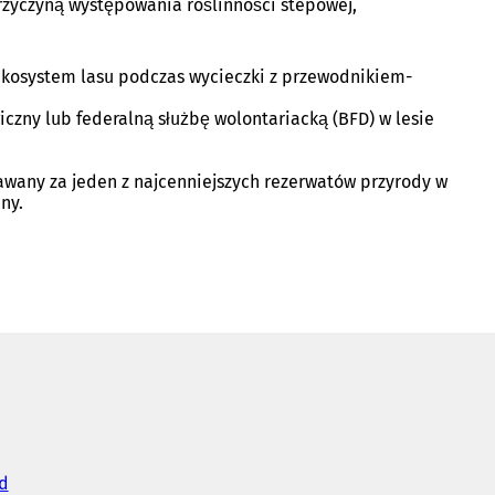
rzyczyną występowania roślinności stepowej,
ekosystem lasu podczas wycieczki z przewodnikiem-
czny lub federalną służbę wolontariacką (BFD) w lesie
awany za jeden z najcenniejszych rezerwatów przyrody w
ny.
d
(