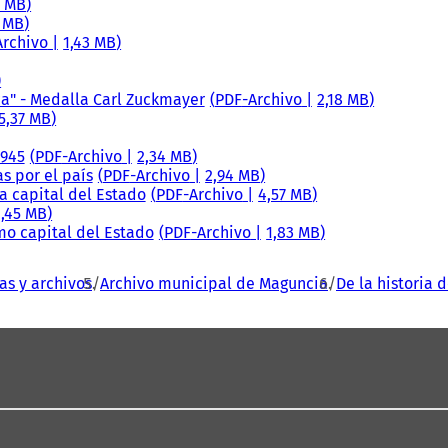
6 MB
1 MB
Archivo
1,43 MB
tica" - Medalla Carl Zuckmayer
PDF
-Archivo
2,18 MB
5,37 MB
1945
PDF
-Archivo
2,34 MB
as por el país
PDF
-Archivo
2,94 MB
la capital del Estado
PDF
-Archivo
4,57 MB
1,45 MB
mo capital del Estado
PDF
-Archivo
1,83 MB
as y archivos
Archivo municipal de Maguncia
De la historia 