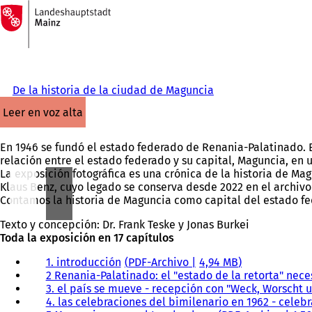
A
la
Saltar al contenido
página
de
inicio
De la historia de la ciudad de Maguncia
leer en voz alta
En 1946 se fundó el estado federado de Renania-Palatinado. E
relación entre el estado federado y su capital, Maguncia, en u
La exposición fotográfica es una crónica de la historia de Ma
Klaus Benz, cuyo legado se conserva desde 2022 en el archivo 
Contamos la historia de Maguncia como capital del estado fed
Texto y concepción: Dr. Frank Teske y Jonas Burkei
Toda la exposición en 17 capítulos
1. introducción
PDF
-Archivo
4,94 MB
2 Renania-Palatinado: el "estado de la retorta" nece
3. el país se mueve - recepción con "Weck, Worscht 
4. las celebraciones del bimilenario en 1962 - celeb