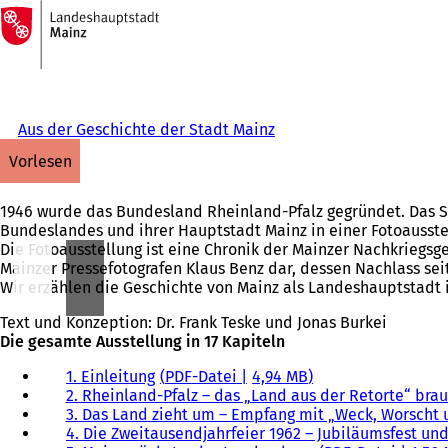
Zur
Startseite
Inhalt anspringen
Aus der Geschichte der Stadt Mainz
vorlesen
1946 wurde das Bundesland Rheinland-Pfalz gegründet. Das S
Bundeslandes und ihrer Hauptstadt Mainz in einer Fotoausst
Die Fotoausstellung ist eine Chronik der Mainzer Nachkriegs
Mainzer Pressefotografen Klaus Benz dar, dessen Nachlass sei
Wir erzählen die Geschichte von Mainz als Landeshauptstadt i
Text und Konzeption: Dr. Frank Teske und Jonas Burkei
Die gesamte Ausstellung in 17 Kapiteln
1. Einleitung
PDF
-Datei
4,94 MB
2. Rheinland-Pfalz – das „Land aus der Retorte“ bra
3. Das Land zieht um – Empfang mit „Weck, Worscht 
4. Die Zweitausendjahrfeier 1962 – Jubiläumsfest un