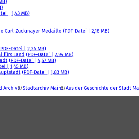
 MB
B
tei
1,43 MB
die Carl-Zuckmayer-Medaille
PDF
-Datei
2,18 MB
PDF
-Datei
2,34 MB
l fürs Land
PDF
-Datei
2,94 MB
tadt
PDF
-Datei
4,57 MB
tei
1,45 MB
auptstadt
PDF
-Datei
1,83 MB
d Archive
Stadtarchiv Mainz
Aus der Geschichte der Stadt Ma