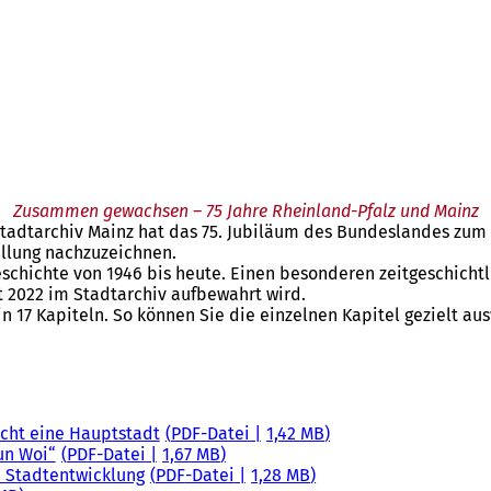
Zusammen gewachsen – 75 Jahre Rheinland-Pfalz und Mainz
tadtarchiv Mainz hat das 75. Jubiläum des Bundeslandes zum
ellung nachzuzeichnen.
geschichte von 1946 bis heute. Einen besonderen zeitgeschich
t 2022 im Stadtarchiv aufbewahrt wird.
n 17 Kapiteln. So können Sie die einzelnen Kapitel gezielt au
ucht eine Hauptstadt
PDF
-Datei
1,42 MB
un Woi“
PDF
-Datei
1,67 MB
d Stadtentwicklung
PDF
-Datei
1,28 MB