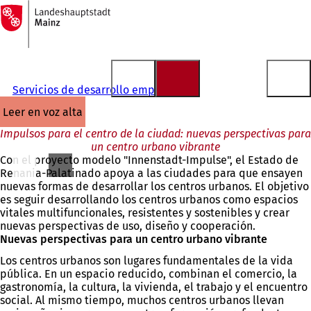
A
la
Saltar al contenido
página
de
inicio
Servicios de desarrollo empresarial
leer en voz alta
Impulsos para el centro de la ciudad: nuevas perspectivas para
un centro urbano vibrante
Con el proyecto modelo "Innenstadt-Impulse", el Estado de
Renania-Palatinado apoya a las ciudades para que ensayen
nuevas formas de desarrollar los centros urbanos. El objetivo
es seguir desarrollando los centros urbanos como espacios
vitales multifuncionales, resistentes y sostenibles y crear
nuevas perspectivas de uso, diseño y cooperación.
Nuevas perspectivas para un centro urbano vibrante
Los centros urbanos son lugares fundamentales de la vida
pública. En un espacio reducido, combinan el comercio, la
gastronomía, la cultura, la vivienda, el trabajo y el encuentro
social. Al mismo tiempo, muchos centros urbanos llevan