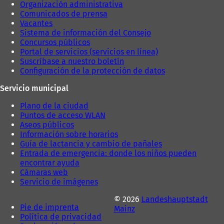
a
)
Organización administrativa
)
Comunicados de prensa
Vacantes
Sistema de información del Consejo
Concursos públicos
Portal de servicios (servicios en línea)
Suscríbase a nuestro boletín
Configuración de la protección de datos
Servicio municipal
Plano de la ciudad
Puntos de acceso WLAN
Aseos públicos
Información sobre horarios
Guía de lactancia y cambio de pañales
Entrada de emergencia: donde los niños pueden
encontrar ayuda
Cámaras web
Servicio de imágenes
© 2026
Landeshauptstadt
Pie de imprenta
Mainz
Política de privacidad