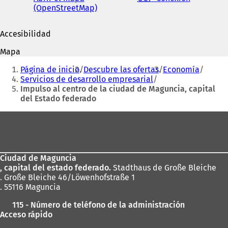
(OpenStreetMap)
(
S
S
e
e
a
Accesibilidad
a
b
b
r
Mapa
r
e
Estás
e
e
Página de inicio
Descubre las ofertas
Economía
aquí:
e
n
Servicios de desarrollo empresarial
n
u
Impulso al centro de la ciudad de Maguncia, capital
u
n
del Estado federado
n
a
a
n
Zona
n
u
de
u
e
e
v
los
v
a
Ciudad de Maguncia
pies
a
p
, capital del estado federado.
Stadthaus de Große Bleiche
p
e
. Große Bleiche 46/Löwenhofstraße 1
e
s
. 55116 Maguncia
s
t
t
a
115 - Número de teléfono de la administración
a
ñ
Acceso rápido
ñ
a