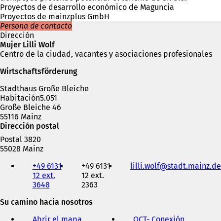
Proyectos de desarrollo económico de Maguncia
Proyectos de mainzplus GmbH
Persona de contacto
Dirección
Mujer Lilli Wolf
Centro de la ciudad, vacantes y asociaciones profesionales
Wirtschaftsförderung
Stadthaus Große Bleiche
Habitación5.051
Große Bleiche 46
55116 Mainz
Dirección postal
Postal 3820
55028 Mainz
Teléfono,
+49 6131
+49 6131
lilli.wolf
stadt.mainz
de
fax
12 ext.
12 ext.
y
3648
2363
dirección
de
Su camino hacia nosotros
correo
electrónico
Abrir el mapa
OCT
- Conexión
(