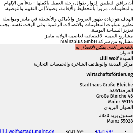
أن يرافق التطبيق الزوار طوال رحلة العميل بأكملها – بدءاً من الإلهام
والمعلومات، مروراً بالتخطيط والإقامة، وصولاً إلى التقييم والتوصية.
الهدف هو زيادة ظهور العروض والأماكن والأنشطة في ماينز ومواصلة
تطوير عمليات المعلومات والاتصالات الرقمية. وفي الوقت نفسه، يجب
تعزيز السياحة اليومية.
مشاريع التنمية الاقتصادية لعاصمة الولاية ماينز
مشاريع من شركة mainzplus GmbH
الشخص الذي يمكن الاتصال به
العنوان
السيدة Lilli Wolf
مركز المدينة والوظائف الشاغرة والجمعيات التجارية
Wirtschaftsförderung
Stadthaus Große Bleiche
الغرفة5.051
Große Bleiche 46
55116 Mainz
العنوان البريدي
صندوق بريد 3820
55028 Mainz
الهاتف
lilli.wolf
stadt.mainz
de
+49 6131
+49 6131
والفاكس