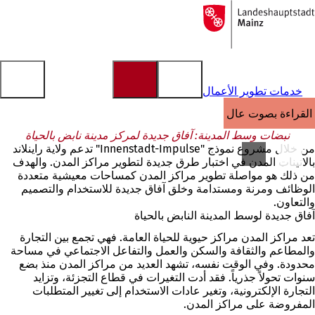
إلى
الصفحة
الانتقال إلى المحتوى
الرئيسية
خدمات تطوير الأعمال
القراءة بصوت عالٍ
نبضات وسط المدينة: آفاق جديدة لمركز مدينة نابض بالحياة
من خلال مشروع نموذج "Innenstadt-Impulse" تدعم ولاية راينلاند
بالاتينات المدن في اختبار طرق جديدة لتطوير مراكز المدن. والهدف
من ذلك هو مواصلة تطوير مراكز المدن كمساحات معيشية متعددة
الوظائف ومرنة ومستدامة وخلق آفاق جديدة للاستخدام والتصميم
والتعاون.
آفاق جديدة لوسط المدينة النابض بالحياة
تعد مراكز المدن مراكز حيوية للحياة العامة. فهي تجمع بين التجارة
والمطاعم والثقافة والسكن والعمل والتفاعل الاجتماعي في مساحة
محدودة. وفي الوقت نفسه، تشهد العديد من مراكز المدن منذ بضع
سنوات تحولاً جذرياً. فقد أدت التغيرات في قطاع التجزئة، وتزايد
التجارة الإلكترونية، وتغير عادات الاستخدام إلى تغيير المتطلبات
المفروضة على مراكز المدن.