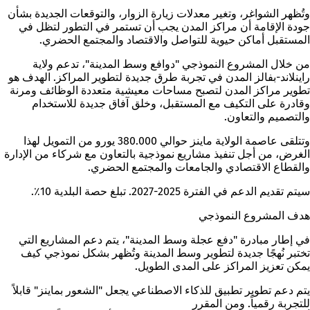
وتُظهر الشواغر، وتغير معدلات زيارة الزوار، والتوقعات الجديدة بشأن
جودة الإقامة أن مراكز المدن يجب أن تستمر في التطور لتظل في
المستقبل أماكن حيوية للتواصل والاقتصاد والمجتمع الحضري.
من خلال المشروع النموذجي "دوافع وسط المدينة"، تدعم ولاية
راينلاند-بفالز المدن في تجربة طرق جديدة لتطوير المراكز. الهدف هو
تطوير مراكز المدن لتصبح مساحات معيشية متعددة الوظائف ومرنة
وقادرة على التكيف مع المستقبل، وخلق آفاق جديدة للاستخدام
والتصميم والتعاون.
وتتلقى عاصمة الولاية ماينز حوالي 380.000 يورو من التمويل لهذا
الغرض، من أجل تنفيذ مشاريع نموذجية بالتعاون مع شركاء من الإدارة
والقطاع الاقتصادي والجامعات والمجتمع الحضري.
سيتم تقديم الدعم في الفترة 2025-2027. تبلغ حصة البلدية 10٪.
هدف المشروع النموذجي
في إطار مبادرة "دفع عجلة وسط المدينة"، يتم دعم المشاريع التي
تختبر نُهجًا جديدة لتطوير وسط المدينة وتُظهر بشكل نموذجي كيف
يمكن تعزيز المراكز على المدى الطويل.
يتم دعم تطوير تطبيق للذكاء الاصطناعي يجعل "الشعور بماينز" قابلاً
للتجربة رقمياً. ومن المقرر