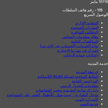
55116 ماينز
د
ي
ي
د
115 - رقم هاتف السلطات
د
ة
الوصول السريع
ة
)
)
التنظيم الإداري
النشرات الصحفية
الوظائف الشاغرة
نظام معلومات المجلس
المناقصات العامة
بوابة الخدمات (الخدمات عبر الإنترنت)
اشترك في نشرتنا الإخبارية
إعدادات حماية البيانات
خدمة المدينة
خريطة المدينة
النقاط الساخنة لشبكة WLAN اللاسلكية
المراحيض العامة
معلومات الجدول الزمني
دليل الرضاعة الطبيعية وتغيير الحفاضات
مدخل الطوارئ - حيث يمكن للأطفال العثور على المساعدة
كاميرات الويب
خدمة الصور