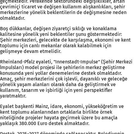
geçmektedir. Perakende sektöründeki değişiklikler, artan
çevrimiçi ticaret ve değişen kullanım alışkanlıkları, şehir
merkezlerine yönelik beklentilerin de değişmesine neden
olmaktadır.
Boş dükkanlar, değişen ziyaretçi sıklığı ve konaklama
kalitesine yönelik yeni beklentiler şunu göstermektedir:
Şehir merkezleri, gelecekte de karşılaşma, ekonomi ve kent
toplumu için canlı mekanlar olarak kalabilmek için
gelişmeye devam etmelidir.
Rheinland-Pfalz eyaleti, "Innenstadt-Impulse" (Şehir Merkezi
İmpulsları) model projesi ile şehirlerin merkez geliştirme
konusunda yeni yollar denemelerine destek olmaktadır.
Amaç, şehir merkezlerini çok işlevli, dayanıklı ve geleceğe
yönelik yaşam alanları olarak daha da geliştirmek ve
kullanım, tasarım ve işbirliği için yeni perspektifler
yaratmaktır.
Eyalet başkenti Mainz, idare, ekonomi, yükseköğretim ve
kent toplumu alanlarından ortaklarla birlikte örnek
niteliğinde projeler hayata geçirmek üzere bu amaçla
yaklaşık 380.000 Euro destek almaktadır.
Destek, 2025–2027 döneminde sağlanacaktır. Belediyenin