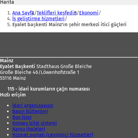
Harita
b
i
Buradasınız:
i
Ana Sayfa
Teklifleri keşfedin
Ekonomi
r
İş geliştirme hizmetleri
s
Eyalet başkenti Mainz'ın şehir merkezi itici güçleri
e
k
Ayak
m
bölgesi
e
d
e
Mainz
a
Eyalet Başkenti
Stadthaus Große Bleiche
ç
ı
Große Bleiche 46/Löwenhofstraße 1
ı
l
55116 Mainz
l
ı
ı
115 - İdari kurumların çağrı numarası
r
)
Hızlı erişim
)
İdari organizasyon
Basın Bültenleri
Boş İşler
Konsey bilgi sistemi
Kamu ihaleleri
Hizmet portalı (çevrimiçi hizmetler)