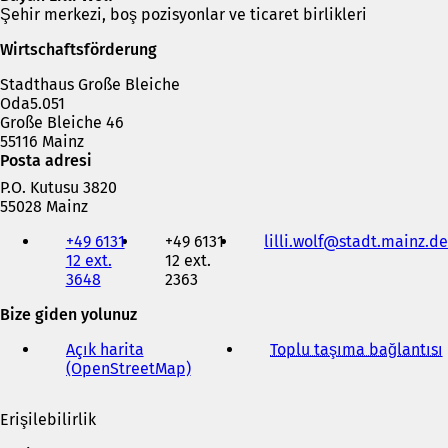
Şehir merkezi, boş pozisyonlar ve ticaret birlikleri
Wirtschaftsförderung
Stadthaus Große Bleiche
Oda5.051
Große Bleiche 46
55116 Mainz
Posta adresi
P.O. Kutusu 3820
55028 Mainz
Telefon,
+49 6131
+49 6131
lilli.wolf
stadt.mainz
de
faks
12 ext.
12 ext.
ve
3648
2363
e-
posta
Bize giden yolunuz
adresi
Açık harita
Toplu taşıma bağlantısı
(
(OpenStreetMap)
(
Y
e
Erişilebilirlik
n
i
i