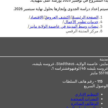
بدأ المشروع في نوفمبر 2025 بورشة عمل تمهيدية.
سيتم إعداد دراسة الجدوى وإنجازها بحلول نهاية سبتمبر 2026.
أنت
الصفحة الرئيسية
اكتشف العروض
الاقتصاد
هنا
خدمات تطوير الأعمال
نبضات وسط المدينة في عاصمة الولاية ماينز
مركز المدينة الرقمي
منطقة
القدم
مدينة
ماينز، عاصمة الولاية،
Stadthaus، غروسه بليشه،
غروسه بليشه 46/لوفنهوفشتراسه 1،
55116 ماينز
115 - رقم هاتف السلطات
الوصول السريع
التنظيم الإداري
النشرات الصحفية
الوظائف الشاغرة