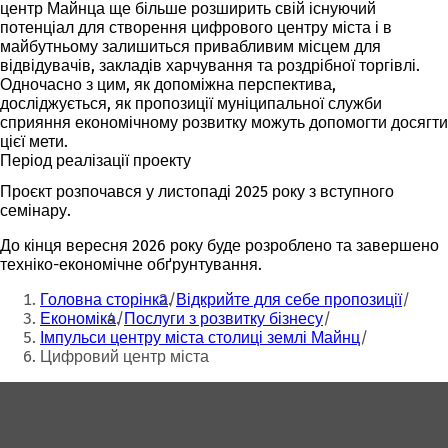
центр Майнца ще більше розширить свій існуючий
потенціал для створення цифрового центру міста і в
майбутньому залишиться привабливим місцем для
відвідувачів, закладів харчування та роздрібної торгівлі.
Одночасно з цим, як допоміжна перспектива,
досліджується, як пропозиції муніципальної служби
сприяння економічному розвитку можуть допомогти досягти
цієї мети.
Період реалізації проекту
Проєкт розпочався у листопаді 2025 року з вступного
семінару.
До кінця вересня 2026 року буде розроблено та завершено
техніко-економічне обґрунтування.
Ти
Головна сторінка
Відкрийте для себе пропозиції
тут:
Економіка
Послуги з розвитку бізнесу
Імпульси центру міста столиці землі Майнц
Цифровий центр міста
Зона
для