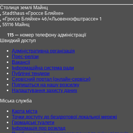
ніг
Столиця землі Майнц
,
Stadthaus «Гроссе Бляйхе»
, «Гроссе Бляйхе» 46/«Льовенхофштрассе» 1
, 55116 Майнц
115 — номер телефону адміністрації
Швидкий доступ
Адміністративна організація
Прес-релізи
Вакансії
Інформаційна система ради
Публічні тендери
Сервісний портал (онлайн-сервіси)
Підпишіться на нашу розсилку
Налаштування захисту даних
Міська служба
Карта міста
Точки доступу до бездротової локальної мережі
Громадські туалети
Інформація про розклад