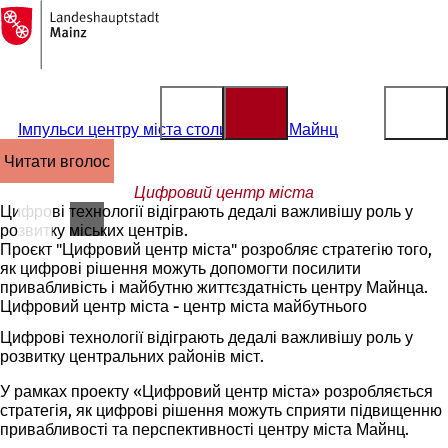
На
головну
Перейти до змісту
сторінку
Імпульси центру міста столиці землі Майнц
читати вголос
Цифровий центр міста
Цифрові технології відіграють дедалі важливішу роль у
розвитку міських центрів.
Проєкт "Цифровий центр міста" розробляє стратегію того,
як цифрові рішення можуть допомогти посилити
привабливість і майбутню життєздатність центру Майнца.
Цифровий центр міста - центр міста майбутнього
Цифрові технології відіграють дедалі важливішу роль у
розвитку центральних районів міст.
У рамках проекту «Цифровий центр міста» розробляється
стратегія, як цифрові рішення можуть сприяти підвищенню
привабливості та перспективності центру міста Майнц.