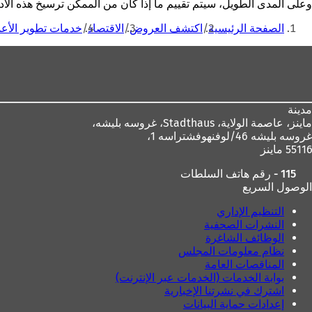
وعلى المدى الطويل، سيتم تقييم ما إذا كان من الممكن ترسيخ هذه الأد
أنت
الصفحة الرئيسية
اكتشف العروض
الاقتصاد
خدمات تطوير الأع
هنا
منطقة
القدم
مدينة
ماينز، عاصمة الولاية،
Stadthaus، غروسه بليشه،
غروسه بليشه 46/لوفنهوفشتراسه 1،
55116 ماينز
115 - رقم هاتف السلطات
الوصول السريع
التنظيم الإداري
النشرات الصحفية
الوظائف الشاغرة
نظام معلومات المجلس
المناقصات العامة
بوابة الخدمات (الخدمات عبر الإنترنت)
اشترك في نشرتنا الإخبارية
إعدادات حماية البيانات