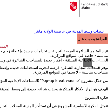
إلى
الصفحة
الانتقال إلى المحتوى
الرئيسية
نبضات وسط المدينة في عاصمة الولاية ماينز
القراءة بصوت عالٍ
المسا
تتيح المتاجر الشاغرة الفرصة لتجربة استخدامات جديدة وإعطاء زخم جدي
مناسبة - خاصة في المواقع المركزية.
المساحات الإبداعية المنبثقة - أفكار جديدة للمساحات الشاغرة في وسط
توفر المحلات التجارية الشاغرة فرصة لتجربة استخدامات جديدة وإضفاء 
مساحات مناسبة – لا سيما في المواقع المركزية.
من خلال مشروع "Pop-up Kreativräume" (المساحات الإبداعية المؤقتة)، تهدف مدينة ماينز إلى تفعيل المساحات الشاغرة مؤقتًا وإتاحة المجال لمفاهيم جديدة.
الهدف هو إبراز الأفكار المبتكرة، وجذب شرائح جديدة إلى وسط المدينة،
فكرة المشروع
تتمثل الفكرة الأساسية للمشروع في أن تستأجر المدينة المحلات التج