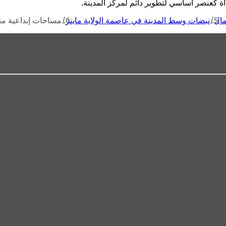
اة كعنصر أساسي لتطوير دائم لمركز المدينة.
مال
نبضات وسط المدينة في عاصمة الولاية ماينز
مساحات إبداعية من