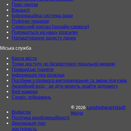
Прес-релізи
Вакансії
Інформаційна система ради
Публічні тендери
Сервісний портал (онлайн-сервіси)
Підпишіться на нашу розсилку
Налаштування захисту даних
Міська служба
Карта міста
Точки доступу до бездротової локальної мережі
Громадські туалети
Інформація про розклад
Посібник з грудного вигодовування та зміни підгузків
Аварійний вхід - де діти можуть знайти допомогу
Веб-камери
Сервіс зображень
© 2026
Landeshauptstadt
Відбиток
Mainz
Політика конфіденційності
Декларація про
доступність