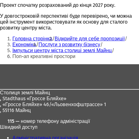
Проект спочатку розрахований до кінця 2027 року.
У довгостроковій перспективі буде перевірено, чи можна
цей інструмент використовувати як основу для сталого
розвитку центру міста.
Ти
Головна сторінка
Відкрийте для себе пропозиції
тут:
Економіка
Послуги з розвитку бізнесу
Імпульси центру міста столиці землі Майнц
Поп-ап креативні простори
Зона
для
ніг
Столиця землі Майнц
,
Stadthaus «Гроссе Бляйхе»
, «Гроссе Бляйхе» 46/«Льовенхофштрассе» 1
, 55116 Майнц
115 — номер телефону адміністрації
Швидкий доступ
Адміністративна організація