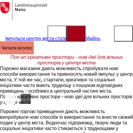
На
головну
Перейти до змісту
сторінку
Імпульси центру міста столиці землі Майнц
читати вголос
Поп-ап креативні простори - нові ідеї для вільних
просторів у центрі міста
Порожні магазини дають можливість спробувати нові
способи використання та привносять новий імпульс у центр
міста. У той же час, стартапи, креативні та соціальні
ініціативи часто мають труднощі з пошуком відповідних
приміщень - особливо в центральній частині міста.
Поп-ап креативні простори - нові ідеї для вільних просторів
у центрі міста
Порожні торгові приміщення дають можливість
випробувати нові способи їх використання та внести свіжий
подих у центр міста. Водночас підприємці, творчі люди та
соціальні ініціативи часто стикаються з труднощами у