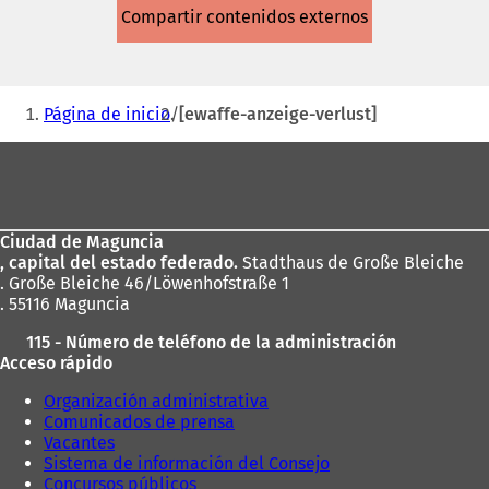
abre
Compartir contenidos externos
en
una
nueva
pestaña)
Estás
Página de inicio
[ewaffe-anzeige-verlust]
aquí:
Zona
de
los
Ciudad de Maguncia
pies
, capital del estado federado.
Stadthaus de Große Bleiche
. Große Bleiche 46/Löwenhofstraße 1
. 55116 Maguncia
115 - Número de teléfono de la administración
Acceso rápido
Organización administrativa
Comunicados de prensa
Vacantes
Sistema de información del Consejo
Concursos públicos