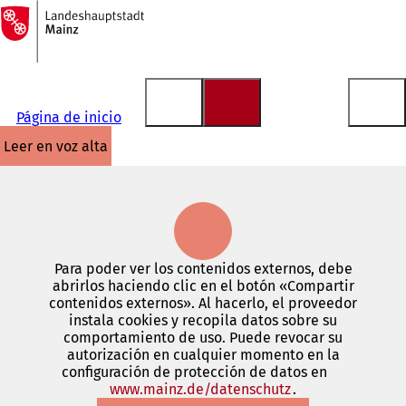
A
la
Saltar al contenido
página
de
inicio
Página de inicio
leer en voz alta
Para poder ver los contenidos externos, debe
abrirlos haciendo clic en el botón «Compartir
contenidos externos». Al hacerlo, el proveedor
instala cookies y recopila datos sobre su
comportamiento de uso. Puede revocar su
autorización en cualquier momento en la
configuración de protección de datos en
www.mainz.de/datenschutz
(Se
.