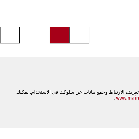
 تعريف الارتباط وجمع بيانات عن سلوكك في الاستخدام. يمكنك
www.main
.
(يفتح
في
علامة
تبويب
جديدة)