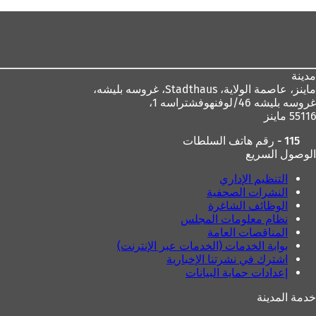
هنا
منطقة
القدم
مدينة
ماينز، عاصمة الولاية،
Stadthaus، غروسه بليشه،
غروسه بليشه 46/لوفنهوفشتراسه 1،
55116 ماينز
115 - رقم هاتف السلطات
الوصول السريع
التنظيم الإداري
النشرات الصحفية
الوظائف الشاغرة
نظام معلومات المجلس
المناقصات العامة
بوابة الخدمات (الخدمات عبر الإنترنت)
اشترك في نشرتنا الإخبارية
إعدادات حماية البيانات
خدمة المدينة