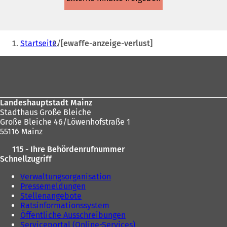
einem
neuen
Tab)
Sie
Startseite
[ewaffe-anzeige-verlust]
befinden
Fußbereich
sich
hier:
Landeshauptstadt Mainz
Stadthaus Große Bleiche
Große Bleiche 46/Löwenhofstraße 1
55116 Mainz
115 - Ihre Behördenrufnummer
Schnellzugriff
Verwaltungsorganisation
Pressemeldungen
Stellenangebote
Ratsinformationssystem
Öffentliche Ausschreibungen
Serviceportal (Online-Services)