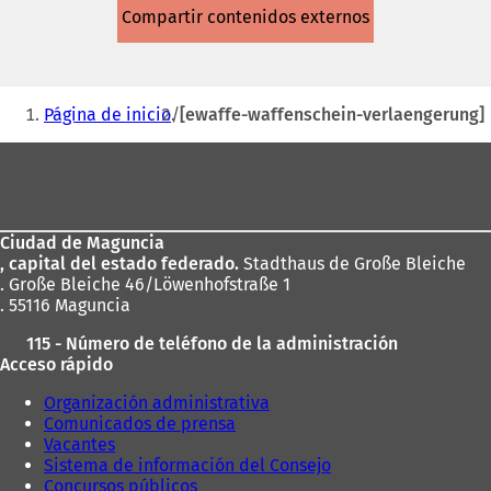
abre
Compartir contenidos externos
en
una
nueva
pestaña)
Estás
Página de inicio
[ewaffe-waffenschein-verlaengerung]
aquí:
Zona
de
los
Ciudad de Maguncia
pies
, capital del estado federado.
Stadthaus de Große Bleiche
. Große Bleiche 46/Löwenhofstraße 1
. 55116 Maguncia
115 - Número de teléfono de la administración
Acceso rápido
Organización administrativa
Comunicados de prensa
Vacantes
Sistema de información del Consejo
Concursos públicos