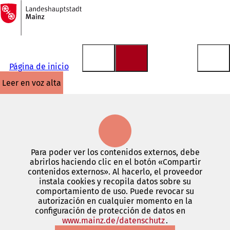
A
la
Saltar al contenido
página
de
inicio
Página de inicio
leer en voz alta
Para poder ver los contenidos externos, debe
abrirlos haciendo clic en el botón «Compartir
contenidos externos». Al hacerlo, el proveedor
instala cookies y recopila datos sobre su
comportamiento de uso. Puede revocar su
autorización en cualquier momento en la
configuración de protección de datos en
www.mainz.de/datenschutz
(Se
.