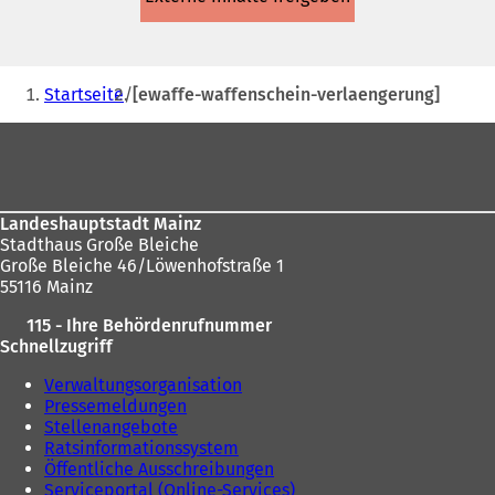
einem
neuen
Tab)
Sie
Startseite
[ewaffe-waffenschein-verlaengerung]
befinden
Fußbereich
sich
hier:
Landeshauptstadt Mainz
Stadthaus Große Bleiche
Große Bleiche 46/Löwenhofstraße 1
55116 Mainz
115 - Ihre Behördenrufnummer
Schnellzugriff
Verwaltungsorganisation
Pressemeldungen
Stellenangebote
Ratsinformationssystem
Öffentliche Ausschreibungen
Serviceportal (Online-Services)