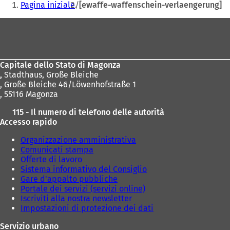
Pagina iniziale
[ewaffe-waffenschein-verlaengerung]
qui:
Area
dei
piedi
Capitale dello Stato di Magonza
,
Stadthaus, Große Bleiche
, Große Bleiche 46/Löwenhofstraße 1
, 55116 Magonza
115 - Il numero di telefono delle autorità
Accesso rapido
Organizzazione amministrativa
Comunicati stampa
Offerte di lavoro
Sistema informativo del Consiglio
Gare d'appalto pubbliche
Portale dei servizi (servizi online)
Iscriviti alla nostra newsletter
Impostazioni di protezione dei dati
Servizio urbano