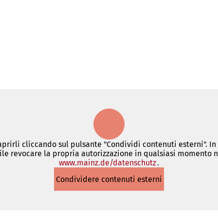
 aprirli cliccando sul pulsante "Condividi contenuti esterni". I
le revocare la propria autorizzazione in qualsiasi momento ne
www.mainz.de/datenschutz
(Si
.
apre
Condividere contenuti esterni
in
una
nuova
scheda)