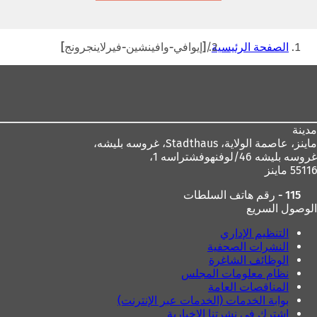
تبويب
جديدة)
أنت
الصفحة الرئيسية
[إيوافي-وافينشين-فيرلاينجرونج]
هنا
منطقة
القدم
مدينة
ماينز، عاصمة الولاية،
Stadthaus، غروسه بليشه،
غروسه بليشه 46/لوفنهوفشتراسه 1،
55116 ماينز
115 - رقم هاتف السلطات
الوصول السريع
التنظيم الإداري
النشرات الصحفية
الوظائف الشاغرة
نظام معلومات المجلس
المناقصات العامة
بوابة الخدمات (الخدمات عبر الإنترنت)
اشترك في نشرتنا الإخبارية