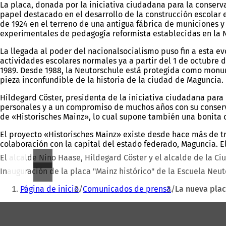
La placa, donada por la iniciativa ciudadana para la conserv
papel destacado en el desarrollo de la construcción escolar e
de 1924 en el terreno de una antigua fábrica de municiones y
experimentales de pedagogía reformista establecidas en la N
La llegada al poder del nacionalsocialismo puso fin a esta e
actividades escolares normales ya a partir del 1 de octubre d
1989. Desde 1988, la Neutorschule está protegida como monume
pieza inconfundible de la historia de la ciudad de Maguncia.
Hildegard Cöster, presidenta de la iniciativa ciudadana para
personales y a un compromiso de muchos años con su conserv
de «Historisches Mainz», lo cual supone también una bonita
El proyecto «Historisches Mainz» existe desde hace más de tr
colaboración con la capital del estado federado, Maguncia. El
El alcalde Nino Haase, Hildegard Cöster y el alcalde de la Ci
Inauguración de la placa "Mainz histórico" de la Escuela Neut
Estás
Página de inicio
Comunicados de prensa
La nueva plac
aquí:
Zona
de