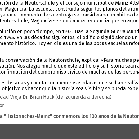
ación de la Neutorschule y el consejo municipal de Mainz-Alt
n Maguncia. La escuela, construida según los planos del arqui
 ya en el momento de su entrega se consideraba un «hito» de 
eutorschule, Maguncia se sumó a una tendencia que en aquell
volución en poco tiempo, en 1933. Tras la Segunda Guerra Mun
e 1945. En las décadas siguientes, el edificio siguió siendo u
nto histórico. Hoy en día es una de las pocas escuelas refor
 la conservación de la Neutorschule, explica: «Para muchas p
ación. Nos alegra mucho que este edificio y su historia se
 confirmación del compromiso cívico de muchas de las person
es décadas y cuenta con numerosas placas que se han realizad
 objetivo es hacer que la historia sea visible y se pueda expe
udad Vieja Dr. Brian Huck (de izquierda a derecha)
or
a "Historisches-Mainz" conmemora los 100 años de la Neuto