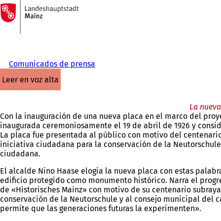
A
la
Saltar al contenido
página
de
inicio
Comunicados de prensa
leer en voz alta
La nueva
Con la inauguración de una nueva placa en el marco del proy
inaugurada ceremoniosamente el 19 de abril de 1926 y consi
La placa fue presentada al público con motivo del centenario 
iniciativa ciudadana para la conservación de la Neutorschule,
ciudadana.
El alcalde Nino Haase elogia la nueva placa con estas palab
edificio protegido como monumento histórico. Narra el progr
de «Historisches Mainz» con motivo de su centenario subraya 
conservación de la Neutorschule y al consejo municipal del ca
permite que las generaciones futuras la experimenten».