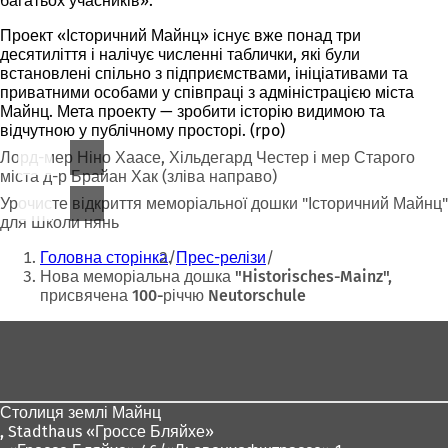
багатьох учасників».
Проект «Історичний Майнц» існує вже понад три
десятиліття і налічує численні таблички, які були
встановлені спільно з підприємствами, ініціативами та
приватними особами у співпраці з адміністрацією міста
Майнц. Мета проекту — зробити історію видимою та
відчутною у публічному просторі. (rpo)
Лорд-мер Ніно Хаасе, Хільдегард Честер і мер Старого
міста д-р Брайан Хак (зліва направо)
Урочисте відкриття меморіальної дошки "Історичний Майнц"
для Школи нянь
Ти
Головна сторінка
Прес-релізи
тут:
Нова меморіальна дошка "Historisches-Mainz",
присвячена 100-річчю Neutorschule
Зона
для
ніг
Столиця землі Майнц
,
Stadthaus «Гроссе Бляйхе»