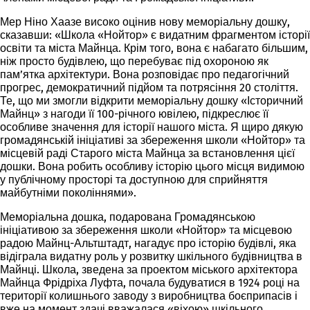
Мер Ніно Хаазе високо оцінив нову меморіальну дошку,
сказавши: «Школа «Нойтор» є видатним фрагментом історії
освіти та міста Майнца. Крім того, вона є набагато більшим,
ніж просто будівлею, що перебуває під охороною як
пам’ятка архітектури. Вона розповідає про педагогічний
прогрес, демократичний підйом та потрясіння 20 століття.
Те, що ми змогли відкрити меморіальну дошку «Історичний
Майнц» з нагоди її 100-річного ювілею, підкреслює її
особливе значення для історії нашого міста. Я щиро дякую
громадянській ініціативі за збереження школи «Нойтор» та
місцевій раді Старого міста Майнца за встановлення цієї
дошки. Вона робить особливу історію цього місця видимою
у публічному просторі та доступною для сприйняття
майбутніми поколіннями».
Меморіальна дошка, подарована Громадянською
ініціативою за збереження школи «Нойтор» та місцевою
радою Майнц-Альтштадт, нагадує про історію будівлі, яка
відіграла видатну роль у розвитку шкільного будівництва в
Майнці. Школа, зведена за проектом міського архітектора
Майнца Фрідріха Луфта, почала будуватися в 1924 році на
території колишнього заводу з виробництва боєприпасів і
вже на момент здачі вважалася «віхою» шкільного