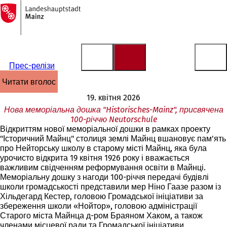
На
головну
Перейти до змісту
сторінку
Прес-релізи
читати вголос
19. квітня 2026
Нова меморіальна дошка "Historisches-Mainz", присвячена
100-річчю Neutorschule
Відкриттям нової меморіальної дошки в рамках проекту
"Історичний Майнц" столиця землі Майнц вшановує пам'ять
про Нейторську школу в старому місті Майнц, яка була
урочисто відкрита 19 квітня 1926 року і вважається
важливим свідченням реформування освіти в Майнці.
Меморіальну дошку з нагоди 100-річчя передачі будівлі
школи громадськості представили мер Ніно Гаазе разом із
Хільдегард Кестер, головою Громадської ініціативи за
збереження школи «Нойтор», головою адміністрації
Старого міста Майнца д-ром Браяном Хаком, а також
членами місцевої ради та Громадської ініціативи.