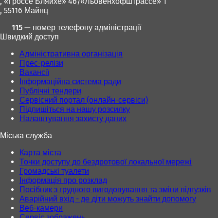
, «Гроссе Бляйхе» 46/«Льовенхофштрассе» 1
, 55116 Майнц
115 — номер телефону адміністрації
Швидкий доступ
Адміністративна організація
Прес-релізи
Вакансії
Інформаційна система ради
Публічні тендери
Сервісний портал (онлайн-сервіси)
Підпишіться на нашу розсилку
Налаштування захисту даних
Міська служба
Карта міста
Точки доступу до бездротової локальної мережі
Громадські туалети
Інформація про розклад
Посібник з грудного вигодовування та зміни підгузків
Аварійний вхід - де діти можуть знайти допомогу
Веб-камери
Сервіс зображень