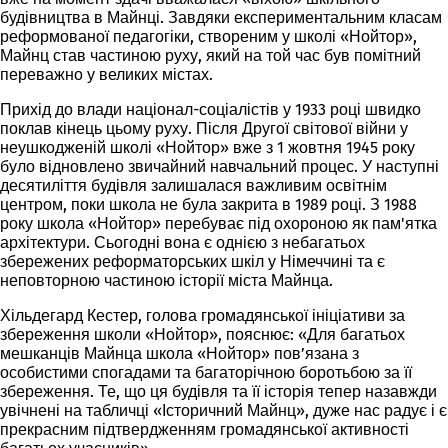
будівництва в Майнці. Завдяки експериментальним класам
реформованої педагогіки, створеним у школі «Нойтор»,
Майнц став частиною руху, який на той час був помітний
переважно у великих містах.
Прихід до влади націонал-соціалістів у 1933 році швидко
поклав кінець цьому руху. Після Другої світової війни у
неушкодженій школі «Нойтор» вже з 1 жовтня 1945 року
було відновлено звичайний навчальний процес. У наступні
десятиліття будівля залишалася важливим освітнім
центром, поки школа не була закрита в 1989 році. З 1988
року школа «Нойтор» перебуває під охороною як пам'ятка
архітектури. Сьогодні вона є однією з небагатьох
збережених реформаторських шкіл у Німеччині та є
неповторною частиною історії міста Майнца.
Хільдегард Кестер, голова громадянської ініціативи за
збереження школи «Нойтор», пояснює: «Для багатьох
мешканців Майнца школа «Нойтор» пов’язана з
особистими спогадами та багаторічною боротьбою за її
збереження. Те, що ця будівля та її історія тепер назавжди
увічнені на табличці «Історичний Майнц», дуже нас радує і є
прекрасним підтвердженням громадянської активності