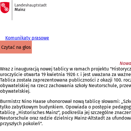
Do
strony
Przejdź do treści
głównej
Komunikaty prasowe
czytać na głos
Nowa 
Wraz z inauguracją nowej tablicy w ramach projektu "Historyc
uroczyście otwarta 19 kwietnia 1926 r. i jest uważana za waż
Tablica została zaprezentowana publiczności z okazji 100. ro
obywatelskiej na rzecz zachowania szkoły Neutorschule, przew
obywatelskiej.
Burmistrz Nino Haase uhonorował nową tablicę słowami: „Szko
tylko zabytkowym budynkiem. Opowiada o postępie pedagogicz
tablicę „Historisches Mainz”, podkreśla jej szczególne znacze
Neutorschule oraz radzie dzielnicy Mainz-Altstadt za ufundowan
przyszłych pokoleń”.