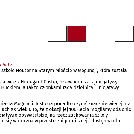
schule
 szkołę Neutor na Starym Mieście w Moguncji, która została
e’a wraz z Hildegard Cöster, przewodniczącą inicjatywy
Huckiem, a także członkami rady dzielnicy i inicjatywy
miasta Moguncji. Jest ona ponadto czymś znacznie więcej niż
XX wieku. To, że z okazji jej 100-lecia mogliśmy odsłonić
icjatywie obywatelskiej na rzecz zachowania szkoły
aje się widoczna w przestrzeni publicznej i dostępna dla