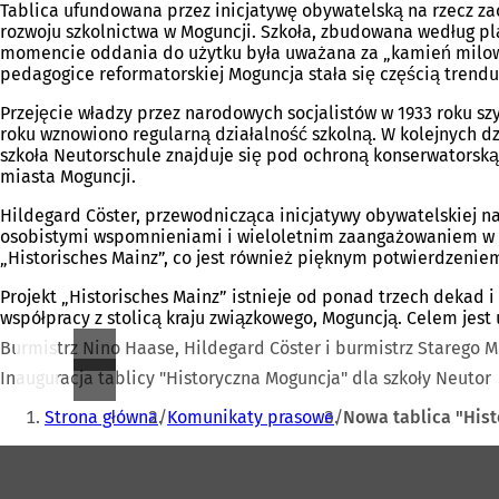
Tablica ufundowana przez inicjatywę obywatelską na rzecz zac
rozwoju szkolnictwa w Moguncji. Szkoła, zbudowana według pla
momencie oddania do użytku była uważana za „kamień milow
pedagogice reformatorskiej Moguncja stała się częścią trend
Przejęcie władzy przez narodowych socjalistów w 1933 roku sz
roku wznowiono regularną działalność szkolną. W kolejnych 
szkoła Neutorschule znajduje się pod ochroną konserwatorską.
miasta Moguncji.
Hildegard Cöster, przewodnicząca inicjatywy obywatelskiej na
osobistymi wspomnieniami i wieloletnim zaangażowaniem w jej
„Historisches Mainz”, co jest również pięknym potwierdzeni
Projekt „Historisches Mainz” istnieje od ponad trzech dekad 
współpracy z stolicą kraju związkowego, Moguncją. Celem jest 
Burmistrz Nino Haase, Hildegard Cöster i burmistrz Starego M
Inauguracja tablicy "Historyczna Moguncja" dla szkoły Neutor
Jesteś
Strona główna
Komunikaty prasowe
Nowa tablica "Hist
tutaj:
Obszar
stóp