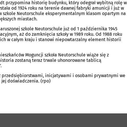
dt przypomina historię budynku, który odegrał wybitną rolę w
tała od 1924 roku na terenie dawnej fabryki amunicji i już w
w szkole Neutorschule eksperymentalnym klasom opartym na
iększych miastach.
aruszonej szkole Neutorschule już od 1 października 1945
cyjnym, aż do zamknięcia szkoły w 1989 roku. Od 1988 roku
ich w całym kraju i stanowi niepowtarzalny element historii
mieszkańców Moguncji szkoła Neutorschule wiąże się z
istoria zostaną teraz trwale uhonorowane tablicą
.
e z przedsiębiorstwami, inicjatywami i osobami prywatnymi we
 jej doświadczenia. (rpo)