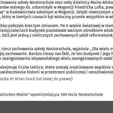
howania szkoły Neutorschule oraz radę dzielnicy Mainz-Altsta
nów radnego ds. urbanistyki w Moguncji Friedricha Lufta, pows
y” w budownictwie szkolnym w Moguncji. Dzięki utworzonym 
u, który w tamtych czasach był widoczny przede wszystkim w w
ybko położyło kres tym zmianom. Po II wojnie światowej w nien
dziesięcioleciach budynek pozostawał ważnym ośrodkiem eduka
 Dziś jest jedną z nielicznych zachowanych szkół reformatorsk
 rzecz zachowania szkoły Neutorschule, wyjaśnia: „Dla wielu 
 zachowanie. Bardzo cieszy nas fakt, że ten budynek i jego h
em zaangażowania obywatelskiego wielu zaangażowanych osób”
i obejmuje liczne tablice, które zostały zrealizowane wspólni
uwidocznienie historii w przestrzeni publicznej i umożliwienie
iasta dr Brian Huck (od lewej do prawej)
orisches-Mainz" upamiętniająca 100-lecie Neutorschule