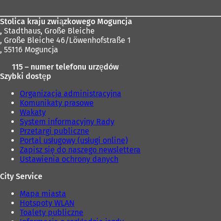
Stolica kraju związkowego Moguncja
,
Stadthaus, Große Bleiche
, Große Bleiche 46/Löwenhofstraße 1
, 55116 Moguncja
115 – numer telefonu urzędów
Szybki dostęp
Organizacja administracyjna
Komunikaty prasowe
Wakaty
System informacyjny Rady
Przetargi publiczne
Portal usługowy (usługi online)
Zapisz się do naszego newslettera
Ustawienia ochrony danych
City Service
Mapa miasta
Hotspoty WLAN
Toalety publiczne