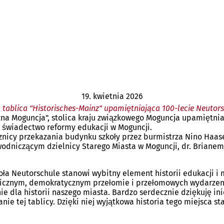
19. kwietnia 2026
tablica "Historisches-Mainz" upamiętniająca 100-lecie Neutor
zna Moguncja", stolica kraju związkowego Moguncja upamiętnia
ne świadectwo reformy edukacji w Moguncji.
cznicy przekazania budynku szkoły przez burmistrza Nino Haas
odniczącym dzielnicy Starego Miasta w Moguncji, dr. Brianem 
ła Neutorschule stanowi wybitny element historii edukacji i 
nym, demokratycznym przełomie i przełomowych wydarzeniach 
nie dla historii naszego miasta. Bardzo serdecznie dziękuję in
ie tej tablicy. Dzięki niej wyjątkowa historia tego miejsca st