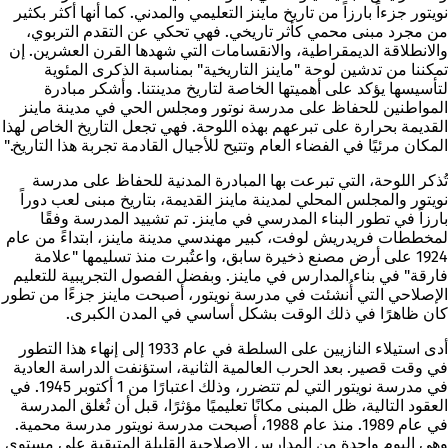
نويتور جزءاً بارزاً من تاريخ ماينز التعليمي والمدني. كما أنها أكثر بكثير
من مجرد مبنى محمي كأثر تاريخي. فهي تحكي عن التقدم التربوي،
والانطلاقة الديمقراطية، والانقسامات التي شهدها القرن العشرين. إن
تمكننا من تدشين لوحة "ماينز التاريخية" بمناسبة الذكرى المئوية
لتأسيسها يؤكد على أهميتها الخاصة لتاريخ مدينتنا. وأشكر مبادرة
المواطنين للحفاظ على مدرسة نوتور ومجلس الحي في مدينة ماينز
القديمة بحرارة على تبرعهم بهذه اللوحة. فهي تجعل التاريخ الخاص لهذا
المكان مرئيًا في الفضاء العام وتتيح للأجيال القادمة تجربة هذا التاريخ."
تُذكر اللوحة، التي تبرعت بها المبادرة المدنية للحفاظ على مدرسة
نويتور والمجلس المحلي لمدينة ماينز القديمة، بتاريخ مبنى لعب دوراً
بارزاً في تطور البناء المدرسي في ماينز. تم تشييد المدرسة وفقًا
لمخططات فريدريش لوفت، كبير مهندسي مدينة ماينز، ابتداءً من عام
1924 على أرض مصنع ذخيرة سابق، واعتُبرت منذ تسليمها "علامة
فارقة" في بناء المدارس في ماينز. وبفضل الفصول التجريبية للتعليم
الإصلاحي التي أُنشئت في مدرسة نويتور، أصبحت ماينز جزءًا من تطور
كان ظاهرًا في ذلك الوقت بشكل أساسي في المدن الكبرى.
أدى استيلاء النازيين على السلطة في عام 1933 إلى إنهاء هذا التطور
في وقت قصير. بعد الحرب العالمية الثانية، استؤنفت الدراسة العادية
في مدرسة نويتور التي لم تتضرر، وذلك اعتبارًا من 1 أكتوبر 1945. في
العقود التالية، ظل المبنى مكانًا تعليميًا مؤثرًا، قبل أن تُغلق المدرسة
في عام 1989. منذ عام 1988، أصبحت مدرسة نويتور مدرسة محمية.
وهي اليوم واحدة من المدارس الإصلاحية القليلة المتبقية على مستوى