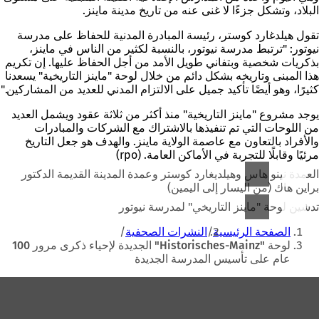
البلاد، وتشكل جزءًا لا غنى عنه من تاريخ مدينة ماينز.
تقول هيلدغارد كوستر، رئيسة المبادرة المدنية للحفاظ على مدرسة
نيوتور: "ترتبط مدرسة نيوتور، بالنسبة لكثير من الناس في ماينز،
بذكريات شخصية وبتفاني طويل الأمد من أجل الحفاظ عليها. إن تكريم
هذا المبنى وتاريخه بشكل دائم من خلال لوحة "ماينز التاريخية" يسعدنا
كثيرًا، وهو أيضًا تأكيد جميل على الالتزام المدني للعديد من المشاركين."
يوجد مشروع "ماينز التاريخية" منذ أكثر من ثلاثة عقود ويشمل العديد
من اللوحات التي تم تنفيذها بالاشتراك مع الشركات والمبادرات
والأفراد بالتعاون مع عاصمة الولاية ماينز. والهدف هو جعل التاريخ
مرئيًا وقابلًا للتجربة في الأماكن العامة. (rpo)
العمدة نينو هاس وهيلديغارد كوستر وعمدة المدينة القديمة الدكتور
براين هاك (من اليسار إلى اليمين)
تدشين لوحة "ماينز التاريخي" لمدرسة نيوتور
أنت
الصفحة الرئيسية
النشرات الصحفية
هنا
لوحة "Historisches-Mainz" الجديدة لإحياء ذكرى مرور 100
عام على تأسيس المدرسة الجديدة
منطقة
القدم