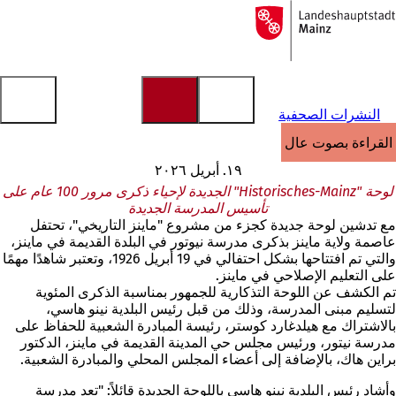
إلى
الصفحة
الانتقال إلى المحتوى
الرئيسية
النشرات الصحفية
القراءة بصوت عالٍ
١٩. أبريل ٢٠٢٦
لوحة "Historisches-Mainz" الجديدة لإحياء ذكرى مرور 100 عام على
تأسيس المدرسة الجديدة
مع تدشين لوحة جديدة كجزء من مشروع "ماينز التاريخي"، تحتفل
عاصمة ولاية ماينز بذكرى مدرسة نيوتور في البلدة القديمة في ماينز،
والتي تم افتتاحها بشكل احتفالي في 19 أبريل 1926، وتعتبر شاهدًا مهمًا
على التعليم الإصلاحي في ماينز.
تم الكشف عن اللوحة التذكارية للجمهور بمناسبة الذكرى المئوية
لتسليم مبنى المدرسة، وذلك من قبل رئيس البلدية نينو هاسي،
بالاشتراك مع هيلدغارد كوستر، رئيسة المبادرة الشعبية للحفاظ على
مدرسة نيتور، ورئيس مجلس حي المدينة القديمة في ماينز، الدكتور
براين هاك، بالإضافة إلى أعضاء المجلس المحلي والمبادرة الشعبية.
وأشاد رئيس البلدية نينو هاسي باللوحة الجديدة قائلاً: "تعد مدرسة