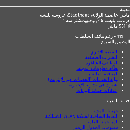
مدينة
ماينز، عاصمة الولاية،
Stadthaus، غروسه بليشه،
غروسه بليشه 46/لوفنهوفشتراسه 1،
55116 ماينز
115 - رقم هاتف السلطات
الوصول السريع
التنظيم الإداري
النشرات الصحفية
الوظائف الشاغرة
نظام معلومات المجلس
المناقصات العامة
بوابة الخدمات (الخدمات عبر الإنترنت)
اشترك في نشرتنا الإخبارية
إعدادات حماية البيانات
خدمة المدينة
خريطة المدينة
النقاط الساخنة لشبكة WLAN اللاسلكية
المراحيض العامة
معلومات الجدول الزمني