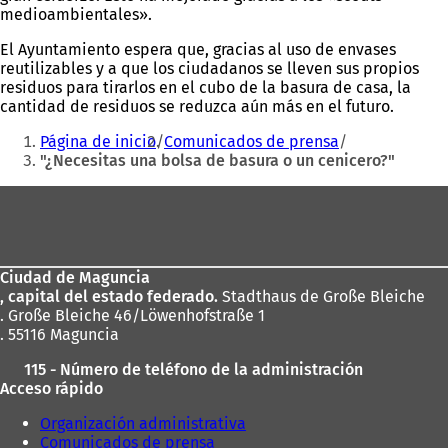
medioambientales».
El Ayuntamiento espera que, gracias al uso de envases
reutilizables y a que los ciudadanos se lleven sus propios
residuos para tirarlos en el cubo de la basura de casa, la
cantidad de residuos se reduzca aún más en el futuro.
Estás
Página de inicio
Comunicados de prensa
aquí:
"¿Necesitas una bolsa de basura o un cenicero?"
Zona
de
los
Ciudad de Maguncia
pies
, capital del estado federado.
Stadthaus de Große Bleiche
. Große Bleiche 46/Löwenhofstraße 1
. 55116 Maguncia
115 - Número de teléfono de la administración
Acceso rápido
Organización administrativa
Comunicados de prensa