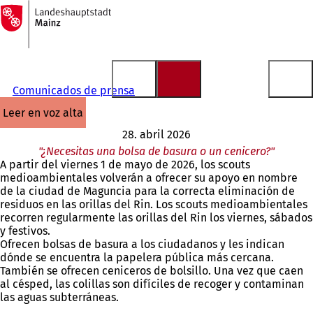
A
la
Saltar al contenido
página
de
inicio
Comunicados de prensa
leer en voz alta
28. abril 2026
"¿Necesitas una bolsa de basura o un cenicero?"
A partir del viernes 1 de mayo de 2026, los scouts
medioambientales volverán a ofrecer su apoyo en nombre
de la ciudad de Maguncia para la correcta eliminación de
residuos en las orillas del Rin. Los scouts medioambientales
recorren regularmente las orillas del Rin los viernes, sábados
y festivos.
Ofrecen bolsas de basura a los ciudadanos y les indican
dónde se encuentra la papelera pública más cercana.
También se ofrecen ceniceros de bolsillo. Una vez que caen
al césped, las colillas son difíciles de recoger y contaminan
las aguas subterráneas.