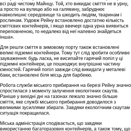
всі раді чистому Майнцу. Той, хто викидає сміття не в урну,
а просто на вулицю або на галявину, забруднює
навколишнє середовище та шкодить людям, тваринам і
рослинам. Уздовж Рейну встановлено достатню кількість
сміттєвих контейнерів, і якщо ввечері одна урна виявиться
переповненою, то недалеко від неї напевно знайдеться
інша».
Для решти сміття в зимовому порту також встановлені
великі підземні контейнери. Тому тут слід зробити особливе
зауваження: будь ласка, не висипайте гарячий попіл у ці
підземні контейнери, це пошкоджує внутрішню частину
ємностей. Гарячий попіл завжди слід викидати у металеві
баки, встановлені біля місць для барбекю.
Робота служби міського прибирання на березі Рейну значно
спростилася з моменту залучення екологічних скаутів.
Раніше у вихідні дні на газонах лежало значно більше
сміття, яке службі міського прибирання доводилося з
великими зусиллями збирати. Завдяки екологічним скаутам
ситуація покращилася.
Міська адміністрація сподівається, що завдяки
використанню багаторазових контейнерів, а також тому, що