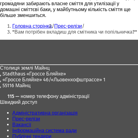
громадяни забирають власне сміття для утилізації у
домашні сміттєві баки, у майбутньому кількість сміття ще
більше зменшиться.
Ти
Головна сторінка
Прес-релізи
тут:
"Вам потрібен вкладиш для смітника чи попільничка?"
Зона
для
ніг
Столиця землі Майнц
,
Stadthaus «Гроссе Бляйхе»
, «Гроссе Бляйхе» 46/«Льовенхофштрассе» 1
, 55116 Майнц
115 — номер телефону адміністрації
Швидкий доступ
Адміністративна організація
Прес-релізи
Вакансії
Інформаційна система ради
Публічні тендери