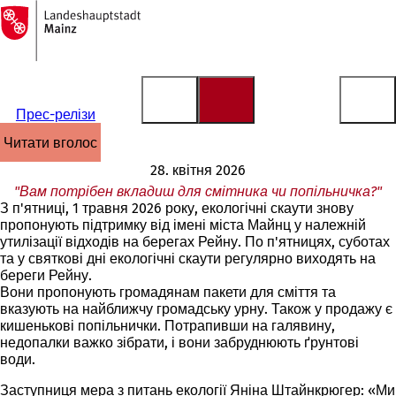
На
головну
Перейти до змісту
сторінку
Прес-релізи
читати вголос
28. квітня 2026
"Вам потрібен вкладиш для смітника чи попільничка?"
З п'ятниці, 1 травня 2026 року, екологічні скаути знову
пропонують підтримку від імені міста Майнц у належній
утилізації відходів на берегах Рейну. По п'ятницях, суботах
та у святкові дні екологічні скаути регулярно виходять на
береги Рейну.
Вони пропонують громадянам пакети для сміття та
вказують на найближчу громадську урну. Також у продажу є
кишенькові попільнички. Потрапивши на галявину,
недопалки важко зібрати, і вони забруднюють ґрунтові
води.
Заступниця мера з питань екології Яніна Штайнкрюгер: «Ми