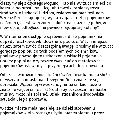
cieszymy się z czystego Moguncji. Kto nie wyrzuca śmieci do
kosza, a po prostu na ulicę lub trawnik, zanieczyszcza
środowisko i szkodzi ludziom, zwierzętom oraz roślinom.
Wzdłuż Renu znajduje się wystarczająca liczba pojemników
na śmieci, a jeśli wieczorem jakiś kosz okaże się pełny, w
niewielkiej odległości na pewno znajduje się kolejny”.
W Winterhafen dostępne są również duże pojemniki na
odpady resztkowe, wbudowane w podłoże. W tym miejscu
należy zatem zwrócić szczególną uwagę: prosimy nie wrzucać
gorącego popiołu do tych podziemnych pojemników,
ponieważ powoduje to uszkodzenie wkładki pojemnika.
Gorący popiół należy zawsze wyrzucać do metalowych
pojemników ustawionych przy miejscach do grillowania.
Od czasu wprowadzenia strażników środowiska praca służb
oczyszczania miasta nad brzegiem Renu znacznie się
uprościła. Wcześniej w weekendy na trawnikach leżało
znacznie więcej śmieci, które służby oczyszczania miasta
musiały mozolnie zbierać. Dzięki strażnikom środowiska
sytuacja uległa poprawie.
Władze miasta mają nadzieję, że dzięki stosowaniu
pojemników wielokrotnego użytku oraz zabieraniu przez