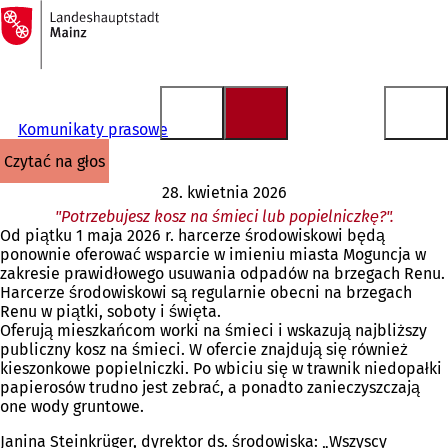
Do
strony
Przejdź do treści
głównej
Komunikaty prasowe
czytać na głos
28. kwietnia 2026
"Potrzebujesz kosz na śmieci lub popielniczkę?".
Od piątku 1 maja 2026 r. harcerze środowiskowi będą
ponownie oferować wsparcie w imieniu miasta Moguncja w
zakresie prawidłowego usuwania odpadów na brzegach Renu.
Harcerze środowiskowi są regularnie obecni na brzegach
Renu w piątki, soboty i święta.
Oferują mieszkańcom worki na śmieci i wskazują najbliższy
publiczny kosz na śmieci. W ofercie znajdują się również
kieszonkowe popielniczki. Po wbiciu się w trawnik niedopałki
papierosów trudno jest zebrać, a ponadto zanieczyszczają
one wody gruntowe.
Janina Steinkrüger, dyrektor ds. środowiska: „Wszyscy