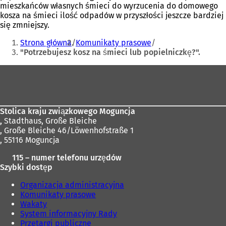
mieszkańców własnych śmieci do wyrzucenia do domowego
kosza na śmieci ilość odpadów w przyszłości jeszcze bardziej
się zmniejszy.
Jesteś
Strona główna
Komunikaty prasowe
tutaj:
"Potrzebujesz kosz na śmieci lub popielniczkę?".
Obszar
stóp
Stolica kraju związkowego Moguncja
,
Stadthaus, Große Bleiche
, Große Bleiche 46/Löwenhofstraße 1
, 55116 Moguncja
115 – numer telefonu urzędów
Szybki dostęp
Organizacja administracyjna
Komunikaty prasowe
Wakaty
System informacyjny Rady
Przetargi publiczne