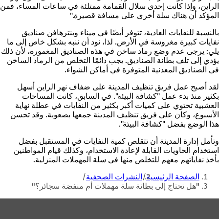
الراين، وإذا كانت إحدى سلال القمامة ممتلئة في ساعات المساء، فمن
المؤكد أن هناك سلة أخرى على مسافة قصيرة."
بالنسبة للنفايات العادية، تتوفر أيضًا في ميناء وينترهافن صناديق
نفايات كبيرة مغروسة في الأرض. لذا، نود أن ننبه بشكل خاص إلى ما
يلي: يرجى عدم وضع رماد ساخن في هذه الصناديق المغمورة، لأن ذلك
يؤدي إلى تلف بطانة الصناديق. يجب دائمًا التخلص من الرماد الساخن
في الصناديق المعدنية المتوفرة في أماكن الشواء.
لقد أصبح عمل فريق تنظيف المدينة على ضفاف نهر الراين أسهل
بكثير منذ بدء عمل "كشافة البيئة". في السابق، كانت المساحات
العشبية تحتوي على كميات أكبر بكثير من النفايات في عطلة نهاية
الأسبوع، وكان على فريق تنظيف المدينة جمعها بصعوبة. وقد تحسن
هذا الوضع بفضل "كشافة البيئة".
وتأمل إدارة المدينة أن تتقلص كمية النفايات في المستقبل بفضل
استخدام الحاويات القابلة لإعادة الاستخدام، وكذلك قيام المواطنين
بأخذ نفاياتهم معهم للتخلص منها في سلة المهملات المنزلية.
أنت
الصفحة الرئيسية
النشرات الصحفية
هنا
"هل تحتاج إلى بطانة سلة مهملات أم منفضة سجائر؟"
منطقة