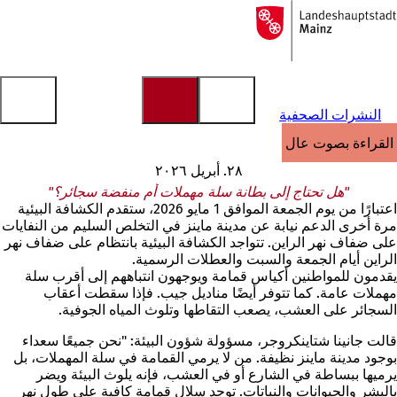
إلى
الصفحة
الانتقال إلى المحتوى
الرئيسية
النشرات الصحفية
القراءة بصوت عالٍ
٢٨. أبريل ٢٠٢٦
"هل تحتاج إلى بطانة سلة مهملات أم منفضة سجائر؟"
اعتبارًا من يوم الجمعة الموافق 1 مايو 2026، ستقدم الكشافة البيئية
مرة أخرى الدعم نيابة عن مدينة ماينز في التخلص السليم من النفايات
على ضفاف نهر الراين. تتواجد الكشافة البيئية بانتظام على ضفاف نهر
الراين أيام الجمعة والسبت والعطلات الرسمية.
يقدمون للمواطنين أكياس قمامة ويوجهون انتباههم إلى أقرب سلة
مهملات عامة. كما تتوفر أيضًا مناديل جيب. فإذا سقطت أعقاب
السجائر على العشب، يصعب التقاطها وتلوث المياه الجوفية.
قالت جانينا شتاينكروجر، مسؤولة شؤون البيئة: "نحن جميعًا سعداء
بوجود مدينة ماينز نظيفة. من لا يرمي القمامة في سلة المهملات، بل
يرميها ببساطة في الشارع أو في العشب، فإنه يلوث البيئة ويضر
بالبشر والحيوانات والنباتات. توجد سلال قمامة كافية على طول نهر