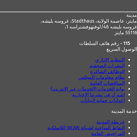
القدم
مدينة
ماينز، عاصمة الولاية،
Stadthaus، غروسه بليشه،
غروسه بليشه 46/لوفنهوفشتراسه 1،
55116 ماينز
115 - رقم هاتف السلطات
الوصول السريع
التنظيم الإداري
النشرات الصحفية
الوظائف الشاغرة
نظام معلومات المجلس
المناقصات العامة
بوابة الخدمات (الخدمات عبر الإنترنت)
اشترك في نشرتنا الإخبارية
إعدادات حماية البيانات
خدمة المدينة
خريطة المدينة
النقاط الساخنة لشبكة WLAN اللاسلكية
المراحيض العامة